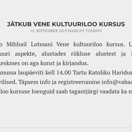
JÄTKUB VENE KULTUURILOO KURSUS
15. SEPTEMBER 2019
MARILYN TOMSON
ub Mihhail Lotmani Vene kultuuriloo kursus. L
uuri aspekte, alustades riikluse alustest ja l
keskmes on aga kunst ja kirjandus.
muma laupäeviti kell 14.00 Tartu Katoliku Haridu
vilised. Täpsem info ja registreerumine info@vab
iloo kursuse loenguid saab tagantjärgi vaadata ka 