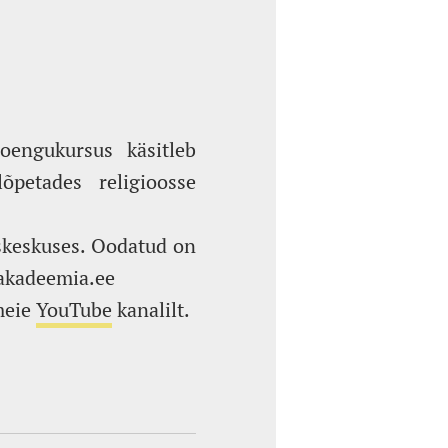
oengukursus käsitleb
õpetades religioosse
skeskuses. Oodatud on
aakadeemia.ee
meie
YouTube
kanalilt.