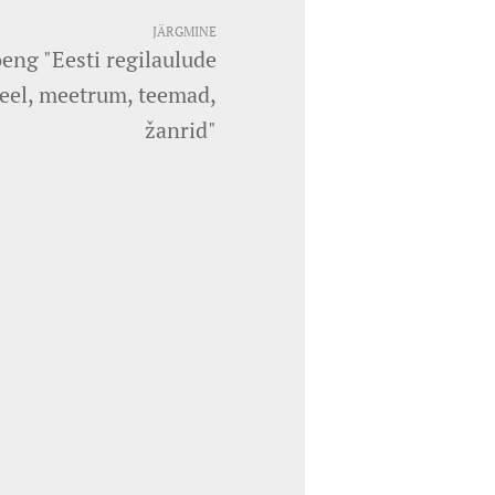
JÄRGMINE
oeng "Eesti regilaulude
 keel, meetrum, teemad,
žanrid"