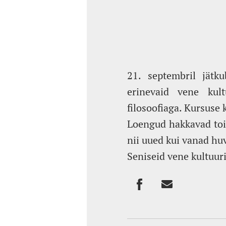
21. septembril jätk
erinevaid vene kult
filosoofiaga. Kursuse 
Loengud hakkavad toi
nii uued kui vanad hu
Seniseid vene kultuur