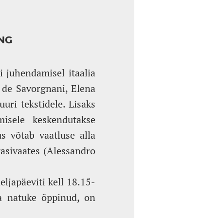
ENG
 juhendamisel itaalia
a de Savorgnani, Elena
uuri tekstidele. Lisaks
misele keskendutakse
us võtab vaatluse alla
gasivaates (Alessandro
eljapäeviti kell 18.15-
ba natuke õppinud, on