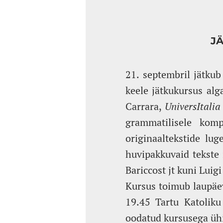
JÄ
21. septembril jätku
keele jätkukursus alg
Carrara,
UniversItalia
grammatilisele komp
originaaltekstide lug
huvipakkuvaid tekste 
Bariccost jt kuni Luigi
Kursus toimub laupäevi
19.45 Tartu Katoliku
oodatud kursusega ü