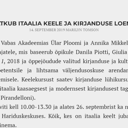
TKUB ITAALIA KEELE JA KIRJANDUSE LO
14. SEPTEMBER 2019
MARILYN TOMSON
b Vabas Akadeemias Ülar Ploomi ja Annika Mikkeli
ajatele, mis baseerub õpikule Danila Piotti, Giuli
 1
, 2018 ja õppejõudude valitud kirjanduse ja kult
etentsile ja lihtsama väljendusoskuse arenda
emisele. Keelekursust saatev kirjanduse lühikurs
itaalia kaasaegsest ja modernsest kirjandusest ta
 Pirandelloni).
ti kell 10.00-13.30 ja alates 26. septembrist ka n
 Hariduskeskuses. Kõik, kes on itaalia keelt ju
hinema.