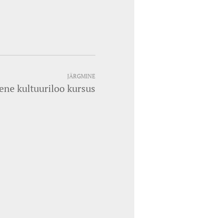
JÄRGMINE
ene kultuuriloo kursus