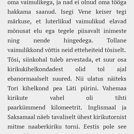
oma vaimulikega, ja nad ei olnud oma tööga
hakkama saanud. Isegi Vene keiser tegi
märkuse, et luterlikud vaimulikud elavad
mõnusat elu ega tegele piisavalt inimeste
ning nende hingedega. Tollane
vaimulikkond võttis neid etteheiteid tõsiselt.
Tõsi, siinkohal tuleb arvestada, et suur osa
kirikukihelkondadest olid tol ajal
ebanormaalselt suured. Nii ulatus näiteks
Tori kihelkond pea Läti piirini. Vahemaa
kirikute vahel oli tihti
paarkümmend kilomeetrit. Inglismaal ja
Saksamaal näeb tavaliselt ühest kirikutornist
mitme naaberkiriku torni. Eestis pole see