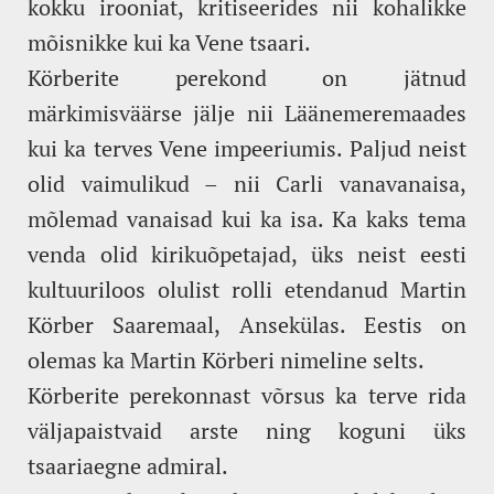
kokku irooniat, kritiseerides nii kohalikke
mõisnikke kui ka Vene tsaari.
Körberite perekond on jätnud
märkimisväärse jälje nii Läänemeremaades
kui ka terves Vene impeeriumis. Paljud neist
olid vaimulikud – nii Carli vanavanaisa,
mõlemad vanaisad kui ka isa. Ka kaks tema
venda olid kirikuõpetajad, üks neist eesti
kultuuriloos olulist rolli etendanud Martin
Körber Saaremaal, Ansekülas. Eestis on
olemas ka Martin Körberi nimeline selts.
Körberite perekonnast võrsus ka terve rida
väljapaistvaid arste ning koguni üks
tsaariaegne admiral.