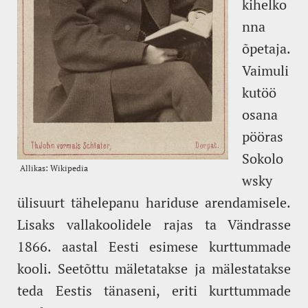
kihelko
nna
õpetaja.
Vaimuli
kutöö
osana
pööras
Sokolo
wsky
ülisuurt tähelepanu hariduse arendamisele.
Lisaks vallakoolidele rajas ta Vändrasse
1866. aastal Eesti esimese kurttummade
kooli. Seetõttu mäletatakse ja mälestatakse
teda Eestis tänaseni, eriti kurttummade