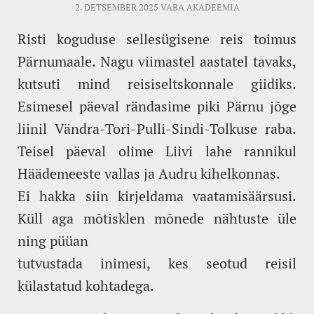
2. DETSEMBER 2025
VABA AKADEEMIA
Risti koguduse sellesügisene reis toimus
Pärnumaale. Nagu viimastel aastatel tavaks,
kutsuti mind reisiseltskonnale giidiks.
Esimesel päeval rändasime piki Pärnu jõge
liinil Vändra-Tori-Pulli-Sindi-Tolkuse raba.
Teisel päeval olime Liivi lahe rannikul
Häädemeeste vallas ja Audru kihelkonnas.
Ei hakka siin kirjeldama vaatamisäärsusi.
Küll aga mõtisklen mõnede nähtuste üle
ning püüan
tutvustada inimesi, kes seotud reisil
külastatud kohtadega.