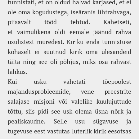
tunnistati, et on oldud halvad karjased, et ei
ole oma kogudustega, iseäranis lihtrahvaga,
piisavalt tööd tehtud. Kahetseti,
et vaimulikena oldi eemale jäänud rahva
usulistest muredest. Kiriku enda tunnistuse
kohaselt ei suutnud kirik oma ülesandeid
täita ning see oli põhjus, miks osa rahvast
lahkus.
Kui usku vahetati tõepoolest
majandusprobleemide, vene preestrite
salajase misjoni või valelike kuulujuttude
tõttu, siis pidi see usk olema üsna nõrk ja
pealiskaudne. Selle usu sügavuse ja
tugevuse eest vastutas luterlik kirik eesotsas