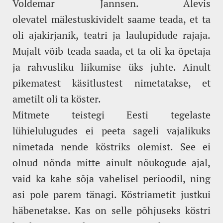
Voldemar Jannsen. Alevis
olevatel mälestuskividelt saame teada, et ta
oli ajakirjanik, teatri ja laulupidude rajaja.
Mujalt võib teada saada, et ta oli ka õpetaja
ja rahvusliku liikumise üks juhte. Ainult
pikematest käsitlustest nimetatakse, et
ametilt oli ta köster.
Mitmete teistegi Eesti tegelaste
lühielulugudes ei peeta sageli vajalikuks
nimetada nende köstriks olemist. See ei
olnud nõnda mitte ainult nõukogude ajal,
vaid ka kahe sõja vahelisel perioodil, ning
asi pole parem tänagi. Köstriametit justkui
häbenetakse. Kas on selle põhjuseks köstri