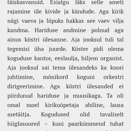
täiskasvanuid. Esialgu läks selle ameti
rajamine üle kivide ja kändude. Aga kirik
nägi vaeva ja lõpuks hakkas see vaev vilja
kandma. Hariduse andmine polnud aga
ainus köstri ülesanne. Aja jooksul tuli tal
tegemisi üha juurde. Köster pidi olema
koguduse kantor, eeslaulja, hiljem organist.
Aja jooksul sai tema ülesandeks ka koori
juhtimine, mõnikord koguni orkestri
dirigeerimine. Aga köstri ülesanded ei
piirdunud hariduse ja muusikaga. Ta oli
omal moel kirikuõpetaja abiline, lausa
asetäitja. Kogudused olid tavaliselt
hiiglasuured – kuni paarkümmend tuhat