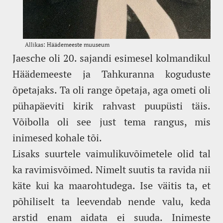
Jaesche oli 20. sajandi esimesel kolmandikul
Häädemeeste ja Tahkuranna koguduste
õpetajaks. Ta oli range õpetaja, aga ometi oli
pühapäeviti kirik rahvast puupüsti täis.
Võibolla oli see just tema rangus, mis
inimesed kohale tõi.
Lisaks suurtele vaimulikuvõimetele olid tal
ka ravimisvõimed. Nimelt suutis ta ravida nii
käte kui ka maarohtudega. Ise väitis ta, et
põhiliselt ta leevendab nende valu, keda
arstid enam aidata ei suuda. Inimeste