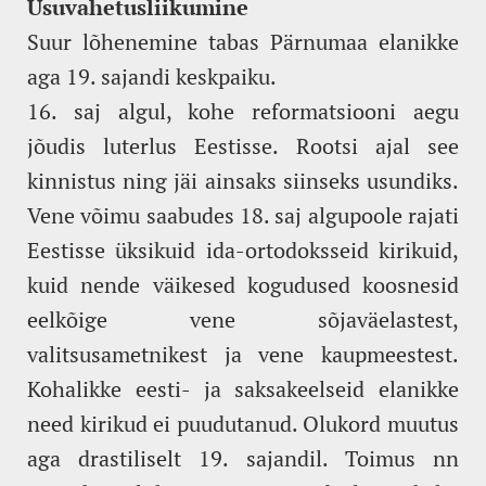
Usuvahetusliikumine
Suur lõhenemine tabas Pärnumaa elanikke
aga 19. sajandi keskpaiku.
16. saj algul, kohe reformatsiooni aegu
jõudis luterlus Eestisse. Rootsi ajal see
kinnistus ning jäi ainsaks siinseks usundiks.
Vene võimu saabudes 18. saj algupoole rajati
Eestisse üksikuid ida-ortodoksseid kirikuid,
kuid nende väikesed kogudused koosnesid
eelkõige vene sõjaväelastest,
valitsusametnikest ja vene kaupmeestest.
Kohalikke eesti- ja saksakeelseid elanikke
need kirikud ei puudutanud. Olukord muutus
aga drastiliselt 19. sajandil. Toimus nn