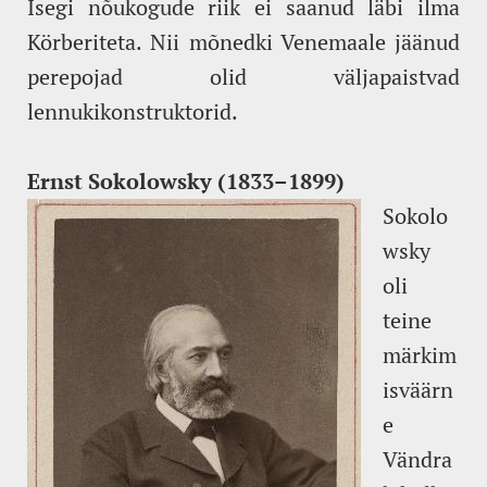
Isegi nõukogude riik ei saanud läbi ilma
Körberiteta. Nii mõnedki Venemaale jäänud
perepojad olid väljapaistvad
lennukikonstruktorid.
Ernst Sokolowsky (1833–1899)
Sokolo
wsky
oli
teine
märkim
isväärn
e
Vändra