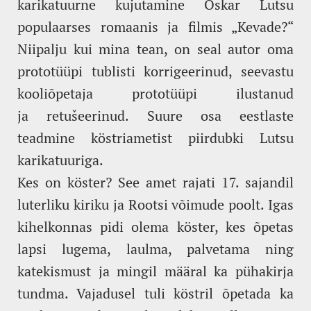
karikatuurne kujutamine Oskar Lutsu
populaarses romaanis ja filmis „Kevade?“
Niipalju kui mina tean, on seal autor oma
prototüüpi tublisti korrigeerinud, seevastu
kooliõpetaja prototüüpi ilustanud
ja retušeerinud. Suure osa eestlaste
teadmine köstriametist piirdubki Lutsu
karikatuuriga.
Kes on köster? See amet rajati 17. sajandil
luterliku kiriku ja Rootsi võimude poolt. Igas
kihelkonnas pidi olema köster, kes õpetas
lapsi lugema, laulma, palvetama ning
katekismust ja mingil määral ka pühakirja
tundma. Vajadusel tuli köstril õpetada ka