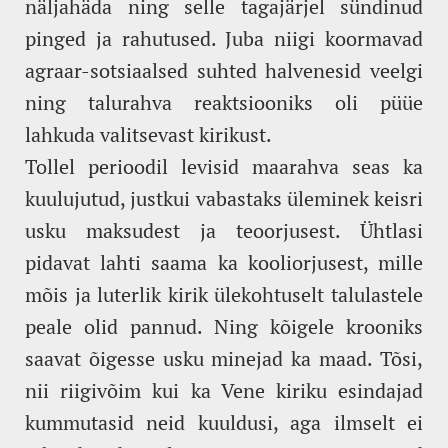
näljahäda ning selle tagajärjel sündinud
pinged ja rahutused. Juba niigi koormavad
agraar-sotsiaalsed suhted halvenesid veelgi
ning talurahva reaktsiooniks oli püüe
lahkuda valitsevast kirikust.
Tollel perioodil levisid maarahva seas ka
kuulujutud, justkui vabastaks üleminek keisri
usku maksudest ja teoorjusest. Ühtlasi
pidavat lahti saama ka kooliorjusest, mille
mõis ja luterlik kirik ülekohtuselt talulastele
peale olid pannud. Ning kõigele krooniks
saavat õigesse usku minejad ka maad. Tõsi,
nii riigivõim kui ka Vene kiriku esindajad
kummutasid neid kuuldusi, aga ilmselt ei