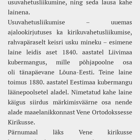
usuvahetusliikumine, ning seda lausa kahe
lainena.
Usuvahetusliikumise – uuemas
ajalookirjutuses ka kirikuvahetusliikumise,
rahvapäraselt keisri usku mineku – esimene
laine leidis aset 1840. aastatel Liivimaa
kubermangus, mille põhjapoolne osa
oli tänapäevane Lõuna-Eesti. Teine laine
toimus 1880. aastatel Eestimaa kubermangu
läänepoolsetel aladel. Nimetatud kahe laine
käigus siirdus märkimisväärne osa nende
alade maaelanikkonnast Vene Ortodokssesse
Kirikusse.
Pärnumaal läks Vene kirikusse