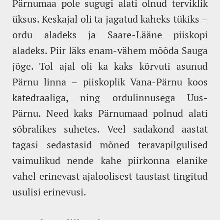
Pärnumaa pole sugugi alati olnud terviklik
üksus. Keskajal oli ta jagatud kaheks tükiks –
ordu aladeks ja Saare-Lääne piiskopi
aladeks. Piir läks enam-vähem mõõda Sauga
jõge. Tol ajal oli ka kaks kõrvuti asunud
Pärnu linna – piiskoplik Vana-Pärnu koos
katedraaliga, ning ordulinnusega Uus-
Pärnu. Need kaks Pärnumaad polnud alati
sõbralikes suhetes. Veel sadakond aastat
tagasi sedastasid mõned teravapilgulised
vaimulikud nende kahe piirkonna elanike
vahel erinevast ajaloolisest taustast tingitud
usulisi erinevusi.