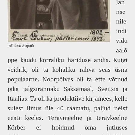
Jan
nse
nile
indi
vidu
aalõ
ppe kaudu korraliku hariduse andis. Kuigi
veidrik, oli ta kohaliku rahva seas üsna
populaarne. Noorpõlves oli ta ette võtnud
pika jalgsirännaku Saksamaal, Šveitsis ja
Itaalias. Ta oli ka produktiive kirjamees, kelle
sulest ilmus üle 40 raamatu, paljud neist
eesti keeles. Teravmeelne ja teravkeelne
Körber ei hoidnud oma jutluses