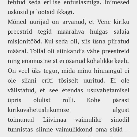
tehtud seda erilise entusiasmiga. Inimesed
uskusid ja lootsid ikkagi.
Mõned uurijad on arvanud, et Vene kiriku
preestrid tegid maarahva hulgas salaja
misjonitööd. Kui seda oli, siis üsna piiratud
määral. Tollal oli siinkandis vähe preestreid
ning enamus neist ei osanud kohalikke keeli.
On veel üks tegur, mida minu hinnangul ei
ole siiani eriti tõsiselt uuritud. Ei ole
välistatud, et see etendas usuvahetamisel
üpris olulist rolli. Kohe pärast
kirikuvahetusliikumise algust
toimunud Liivimaa vaimulike sinodil
tunnistas siinne vaimulikkond oma süüd –