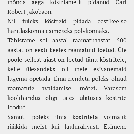
mõnda aega köstriametit pidanud Carl
Robert Jakobson.
Nii tuleks köstreid pidada eestikeelse
haritlaskonna esimeseks põlvkonnaks.
Tähistame sel aastal raamatuaastat. 500
aastat on eesti keeles raamatuid loetud. Üle
poole sellest ajast on loetud tänu köstritele,
kelle ülesandeks oli meie esivanemaid
lugema õpetada. Ilma nendeta poleks olnud
raamatute avaldamisel mõtet. Varasem
kooliharidus oligi täies ulatuses köstrite
loodud.
Samuti poleks ilma köstriteta võimalik
rääkida meist kui laulurahvast. Esimene