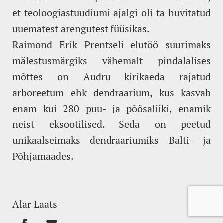
et teoloogiastuudiumi ajalgi oli ta huvitatud
uuematest arengutest füüsikas.
Raimond Erik Prentseli elutöö suurimaks
mälestusmärgiks vähemalt pindalalises
mõttes on Audru kirikaeda rajatud
arboreetum ehk dendraarium, kus kasvab
enam kui 280 puu- ja põõsaliiki, enamik
neist eksootilised. Seda on peetud
unikaalseimaks dendraariumiks Balti- ja
Põhjamaades.
Alar Laats