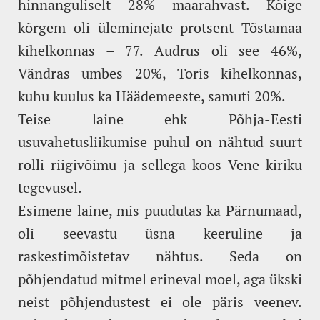
hinnanguliselt 28% maarahvast. Kõige
kõrgem oli üleminejate protsent Tõstamaa
kihelkonnas – 77. Audrus oli see 46%,
Vändras umbes 20%, Toris kihelkonnas,
kuhu kuulus ka Häädemeeste, samuti 20%.
Teise laine ehk Põhja-Eesti
usuvahetusliikumise puhul on nähtud suurt
rolli riigivõimu ja sellega koos Vene kiriku
tegevusel.
Esimene laine, mis puudutas ka Pärnumaad,
oli seevastu üsna keeruline ja
raskestimõistetav nähtus. Seda on
põhjendatud mitmel erineval moel, aga ükski
neist põhjendustest ei ole päris veenev.