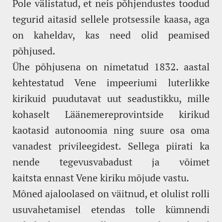
Pole välistatud, et neis põhjendustes toodud
tegurid aitasid sellele protsessile kaasa, aga
on kaheldav, kas need olid peamised
põhjused.
Ühe põhjusena on nimetatud 1832. aastal
kehtestatud Vene impeeriumi luterlikke
kirikuid puudutavat uut seadustikku, mille
kohaselt Läänemereprovintside kirikud
kaotasid autonoomia ning suure osa oma
vanadest privileegidest. Sellega piirati ka
nende tegevusvabadust ja võimet
kaitsta ennast Vene kiriku mõjude vastu.
Mõned ajaloolased on väitnud, et olulist rolli
usuvahetamisel etendas tolle kümnendi