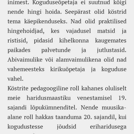
inimest. Koguduseõpetaja ei suutnud kõigi
nende hingi hoida. Seepärast olid köstrid
tema käepikenduseks. Nad olid praktilised
hingehoidjad, kes vajadusel matsid ja
ristisid, pidasid kihelkonna kaugemates
paikades palvetunde ja jutlustasid.
Abivaimulike või alamvaimulikena olid nad
vahemeesteks kirikuõpetaja ja koguduse
vahel.
Köstrite pedagoogiline roll kahanes oluliselt
meie haridusmaastiku venestamisel 19.
sajandi lõpukümnenditel. Nende muusika-
alane roll hakkas taanduma 20. sajandil, kui
kogudustesse jõudsid eriharidusega