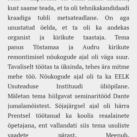
kust saame teada, et ta oli tehnikakandidaadi
kraadiga tubli metsateadlane. On aga
unustatud öelda, et ta oli ka andekas
organist ja kirikute taastaja. Tema
panus Tõstamaa ja Audru kirikute
remontimisel nõukogude ajal oli väga suur.
Tavaliselt töötas ta üksinda, tehes ära mitme
mehe töö. Nõukogude ajal oli ta ka EELK
Usuteaduse Instituudi üliõpilane.
Mäletan tema hiilgavat seminaritööd Dante
jumalamõistest. Sõjajärgsel ajal oli härra
Prentsel töötanud ka koolis reaalainete
õpetajana, ent vallandati siis tema usuliste
vaadete pärast. Meenub,