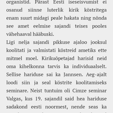
organistid. Pärast Eesti iseseisvumist ei
osanud siinne luterlik kirik köstritega
enam suurt midagi peale hakata ning nõnda
see amet eelmise sajandi teises pooles
vähehaaval hääbuski.
Ligi nelja sajandi pikkuse ajaloo jooksul
koolitati ja valmistati köstreid ametiks ette
mitmel moel. Kirikuõpetajad harisid neid
oma kihelkonna tarvis ka individuaalselt.
Sellise hariduse sai ka Jannsen. Aeg-ajalt
loodi siin ja seal köstrite koolitamiseks
seminare. Neist tuntuim oli Cimze seminar
Valgas, kus 19. sajandil said hea hariduse
sadakond eesti noormest, nende seas ka