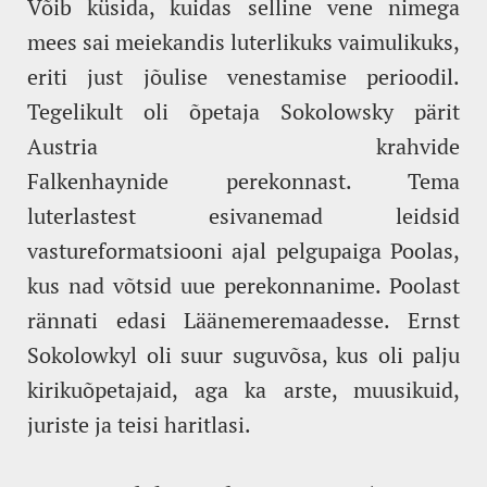
Võib küsida, kuidas selline vene nimega
mees sai meiekandis luterlikuks vaimulikuks,
eriti just jõulise venestamise perioodil.
Tegelikult oli õpetaja Sokolowsky pärit
Austria krahvide
Falkenhaynide perekonnast. Tema
luterlastest esivanemad leidsid
vastureformatsiooni ajal pelgupaiga Poolas,
kus nad võtsid uue perekonnanime. Poolast
rännati edasi Läänemeremaadesse. Ernst
Sokolowkyl oli suur suguvõsa, kus oli palju
kirikuõpetajaid, aga ka arste, muusikuid,
juriste ja teisi haritlasi.