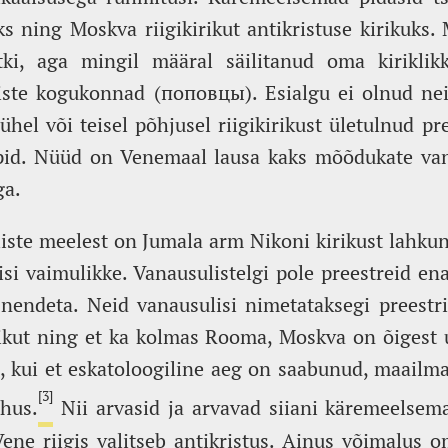
s ning Moskva riigikirikut antikristuse kirikuks
katki, aga mingil määral säilitanud oma kiriklik
liste kogukonnad (поповцы). Esialgu ei olnud ne
hel või teisel põhjusel riigikirikust ületulnud pre
pid. Nüüd on Venemaal lausa kaks mõõdukate van
ga.
iste meelest on Jumala arm Nikoni kirikust lahku
lisi vaimulikke. Vanausulistelgi pole preestreid en
 nendeta. Neid vanausulisi nimetataksegi preestr
ikut ning et ka kolmas Rooma, Moskva on õigest u
 kui et eskatoloogiline aeg on saabunud, maailma
[3]
hus.
Nii arvasid ja arvavad siiani käremeelsem
ne riigis valitseb antikristus. Ainus võimalus o