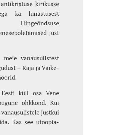
antikristuse kirikusse
ga ka lunastusest
. Hingeõndsuse
 enesepõletamised just
s meie vanausulistest
udust – Raja ja Väike-
oorid.
i Eesti küll osa Vene
stsugune õhkkond. Kui
 vanausulistele justkui
ida. Kas see utoopia-