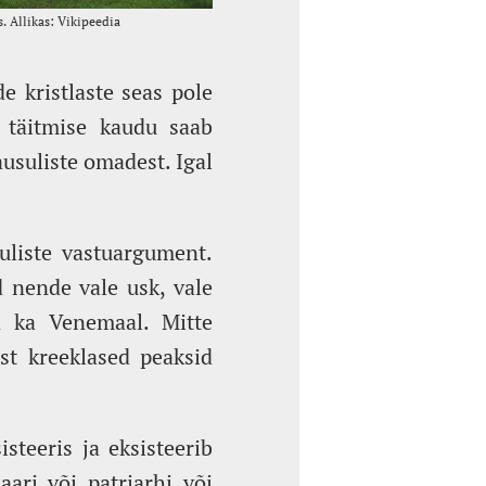
e kristlaste seas pole
e täitmise kaudu saab
ausuliste omadest. Igal
uliste vastuargument.
 nende vale usk, vale
a ka Venemaal. Mitte
ust kreeklased peaksid
teeris ja eksisteerib
ari või patriarhi või