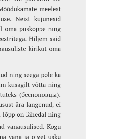
. Mõõdukamate meelest
kuse. Neist kujunesid
il oma piiskoppe ning
estritega. Hiljem said
ausuliste kirikut oma
nud ning seega pole ka
am kusagilt võtta ning
ituteks (беспоповцы).
sust ära langenud, ei
 lõpp on lähedal ning
ad vanausulised. Kogu
ma vana ja õiget usku