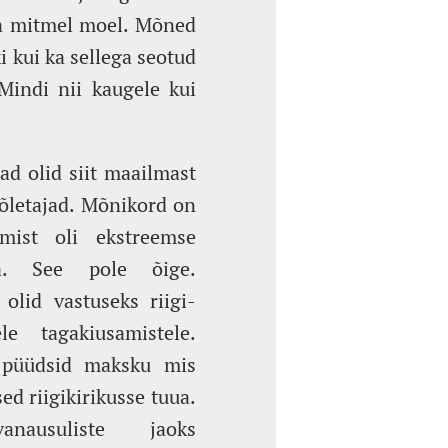
ra mitmel moel. Mõned
ki kui ka sellega seotud
 Mindi nii kaugele kui
ad olid siit maailmast
õletajad. Mõnikord on
emist oli ekstreemse
ga. See pole õige.
olid vastuseks riigi-
ele tagakiusamistele.
ik püüdsid maksku mis
d riigikirikusse tuua.
anausuliste jaoks