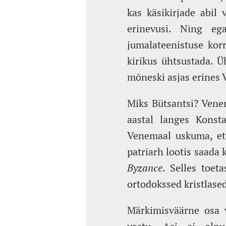
kas käsikirjade abil 
erinevusi. Ning eg
jumalateenistuse korr
kirikus ühtsustada. Ü
mõneski asjas erines 
Miks Bütsantsi? Venem
aastal langes Konsta
Venemaal uskuma, et
patriarh lootis saada 
Byzance
. Selles toet
ortodokssed kristlase
Märkimisväärne osa 