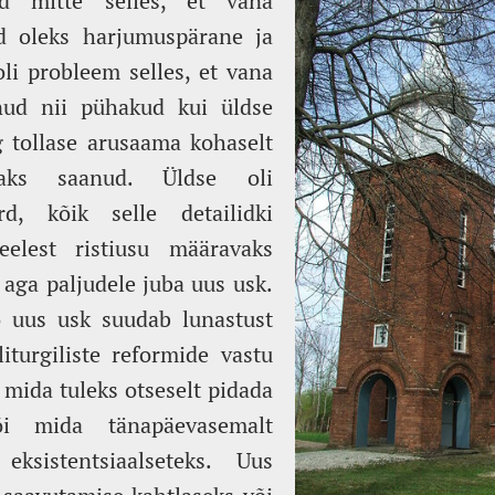
d mitte selles, et vana
rd oleks harjumuspärane ja
li probleem selles, et vana
anud nii pühakud kui üldse
 tollase arusaama kohaselt
aks saanud. Üldse oli
rd, kõik selle detailidki
eelest ristiusu määravaks
i aga paljudele juba uus usk.
o uus usk suudab lunastust
iturgiliste reformide vastu
 mida tuleks otseselt pidada
 mida tänapäevasemalt
ksistentsiaalseteks. Uus