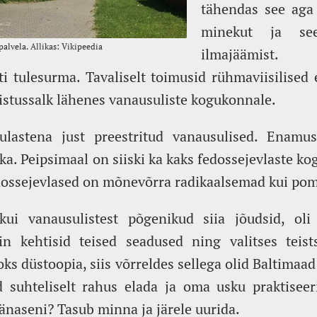
tähendas see aga 
minekut ja see
ilmajäämist
ti tulesurma. Tavaliselt toimusid rühmaviisilised
aristussalk lähenes vanausuliste kogukonnale.
ulastena just preestritud vanausulised. Enamu
a. Peipsimaal on siiski ka kaks fedossejevlaste kog
dossejevlased on mõnevõrra radikaalsemad kui pom
kui vanausulistest põgenikud siia jõudsid, ol
in kehtisid teised seadused ning valitses tei
s düstoopia, siis võrreldes sellega olid Baltimaad
d suhteliselt rahus elada ja oma usku praktiseer
tänaseni? Tasub minna ja järele uurida.