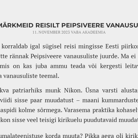
MÄRKMEID REISILT PEIPSIVEERE VANAUS
11. NOVEMBER 2023
VABA AKADEEMIA
orraldab igal sügisel reisi mingisse Eesti piirko
ette rännak Peipsiveere vanausuliste juurde. Ma ei
 mis on kas juba ammu teada või kergesti leit
 vanausuliste teemal.
kva patriarhiks munk Nikon. Üsna varsti alusta
 viidi sisse paar muudatust – maani kummardust
edaspidi kolme sõrmega. Varasema praktika kohaselt
kon sisse veel teisigi kirikuelu puudutavaid muuda
jumalateenistuse korda muuta? Pikka aega oli kirik