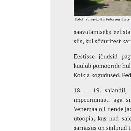
saavutamiseks eelista
siis, kui sõduritest k
Eestisse jõudsid pag
kuulub pomooride hulk
Kolkja kogudused. Fe
18. – 19. sajandil, 
impeeriumist, aga si
Venemaa oli nende jaok
utoopia, kus nad sai
sarnasus on säilinud 