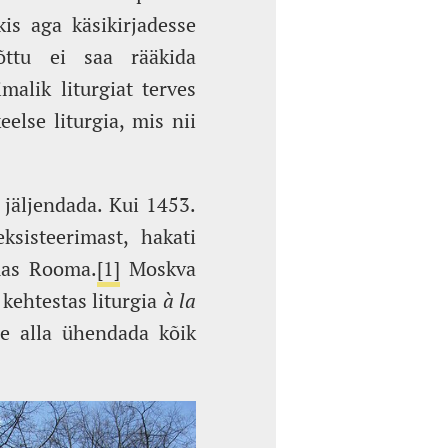
kis aga käsikirjadesse
õttu ei saa rääkida
malik liturgiat terves
else liturgia, mis nii
 jäljendada. Kui 1453.
ksisteerimast, hakati
mas Rooma.
[1]
Moskva
 kehtestas liturgia
à la
se alla ühendada kõik