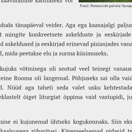
 saavutamise kahtlaseks või
uda tänapäeval veider. Aga ega kaasajalgi paljud
t mingite konkreetsete askelduste ja eeskirjad
d askeldused ja eeskirjad erinevad pisiasjades van
id, mida peetakse elu ja surma küsimuseks.
skujuks võtmisega oli seotud veel teinegi vanaus
eine Rooma oli langenud. Põhjuseks sai olla vaid
rd. Nüüd aga taheti seda valet usku kehtestad
klastelt õiget liturgiat õppima vaid vastupidi, j
ine ei kujunenud ühtseks kogukonnaks. Siin eksis
ikaalsusega rühmitusi. Käremeelsemad pidasid tsa