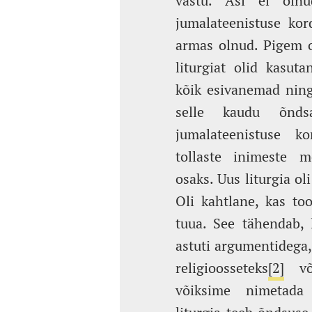
vastu. Asi ei olnu
jumalateenistuse ko
armas olnud. Pigem o
liturgiat olid kasut
kõik esivanemad ning
selle kaudu õnds
jumalateenistuse ko
tollaste inimeste m
osaks. Uus liturgia ol
Oli kahtlane, kas to
tuua. See tähendab, l
astuti argumentidega,
religioosseteks
[2]
või
võiksime nimetada e