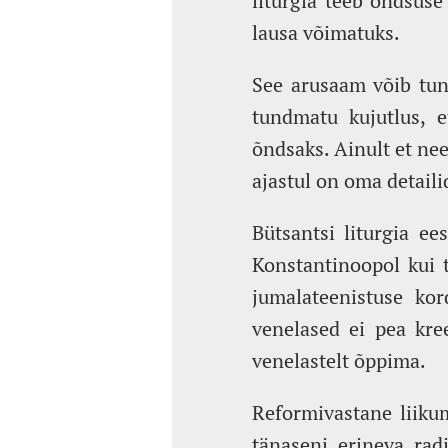
liturgia teeb õndsuse
lausa võimatuks.
See arusaam võib tund
tundmatu kujutlus, e
õndsaks. Ainult et nee
ajastul on oma detail
Bütsantsi liturgia ee
Konstantinoopol kui t
jumalateenistuse ko
venelased ei pea kree
venelastelt õppima.
Reformivastane liikum
tänaseni erineva rad