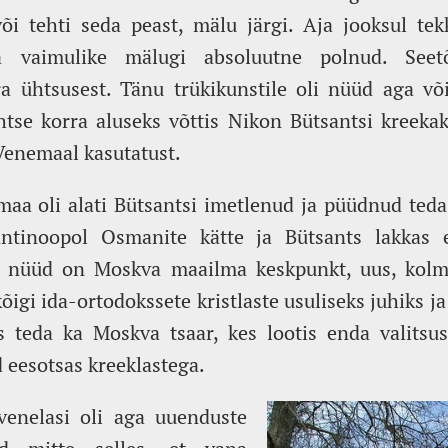
või tehti seda peast, mälu järgi. Aja jooksul tek
a vaimulike mälugi absoluutne polnud. Seet
a ühtsusest. Tänu trükikunstile oli nüüd aga või
htse korra aluseks võttis Nikon Bütsantsi kreekake
Venemaal kasutatust.
aa oli alati Bütsantsi imetlenud ja püüdnud teda
ntinoopol Osmanite kätte ja Bütsants lakkas e
 nüüd on Moskva maailma keskpunkt, uus, kol
kõigi ida-ortodokssete kristlaste usuliseks juhiks ja
as teda ka Moskva tsaar, kes lootis enda valitsu
d eesotsas kreeklastega.
venelasi oli aga uuenduste