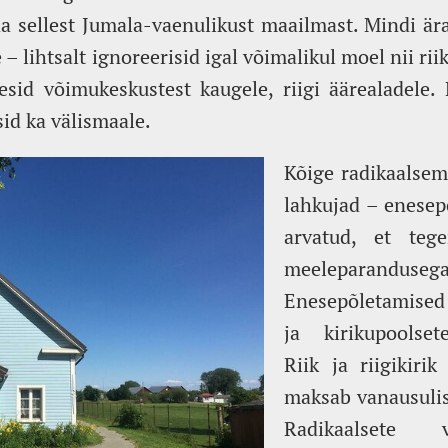
da sellest Jumala-vaenulikust maailmast. Mindi ä
– lihtsalt ignoreerisid igal võimalikul moel nii rii
esid võimukeskustest kaugele, riigi äärealadele.
id ka välismaale.
Kõige radikaalsem
lahkujad – enesep
arvatud, et teg
meeleparanduse
Enesepõletamised 
ja kirikupoolset
Riik ja riigikir
maksab vanausulise
Radikaalsete v