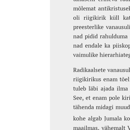
mõlemat antikristusek
oli riigikirik küll 
preesterlike vanausu
nad pidid rahulduma ü
nad endale ka piisko
vaimulike hierarhiate
Radikaalsete vanausul
riigikirikus enam tõe
tuleb läbi ajada ilma
See, et enam pole kir
tähenda midagi muud,
kohe algab Jumala ko
maailmas, vähemalt Ve