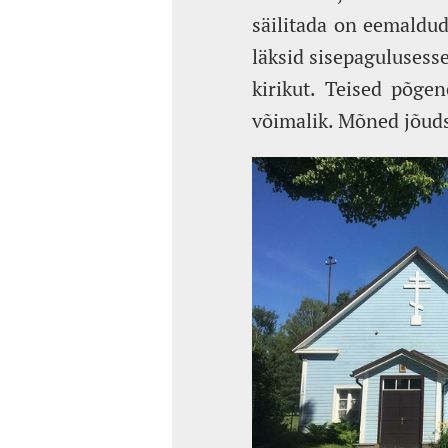
säilitada on eemaldu
läksid sisepagulusesse 
kirikut. Teised põgen
võimalik. Mõned jõuds