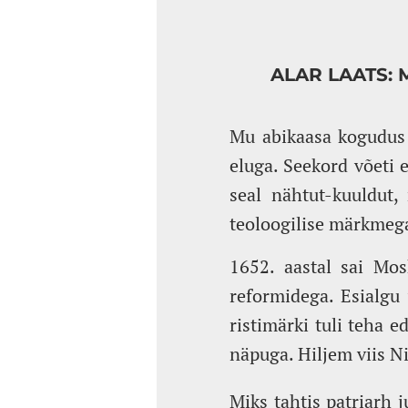
ALAR LAATS: 
Mu abikaasa kogudus k
eluga. Seekord võeti 
seal nähtut-kuuldut,
teoloogilise märkmega
1652. aastal sai Mos
reformidega. Esialgu
ristimärki tuli teha 
näpuga. Hiljem viis Ni
Miks tahtis patriarh 