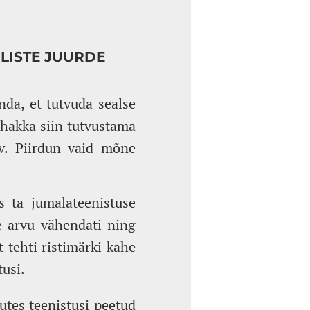
ULISTE JUURDE
nda, et tutvuda sealse
 hakka siin tutvustama
av. Piirdun vaid mõne
s ta jumalateenistuse
e arvu vähendati ning
 tehti ristimärki kahe
tusi.
utes teenistusi peetud