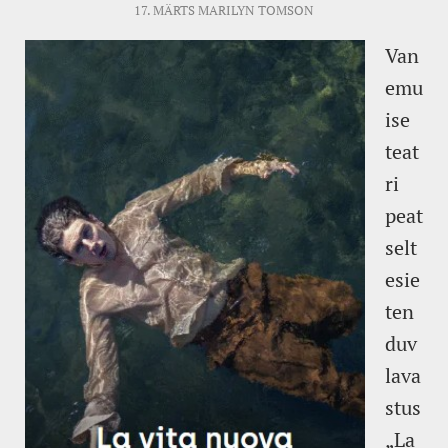
17. MÄRTS
MARILYN TOMSON
Van
emu
ise
teat
ri
peat
selt
esie
ten
duv
lava
stus
„La