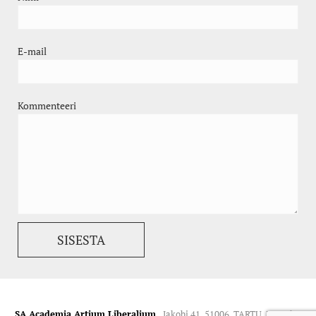
E-mail
Kommenteeri
SA Academia Artium Liberalium.
Jakobi 41, 51006, TARTU. Kontakt: