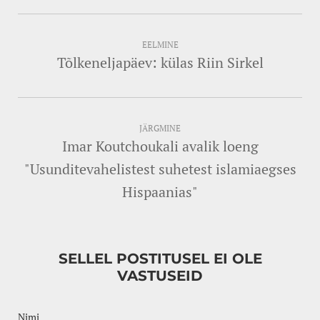
EELMINE
Tõlkeneljapäev: külas Riin Sirkel
JÄRGMINE
Imar Koutchoukali avalik loeng
"Usunditevahelistest suhetest islamiaegses
Hispaanias"
SELLEL POSTITUSEL EI OLE
VASTUSEID
Nimi