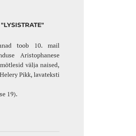
"LYSISTRATE"
onnad toob 10. mail
nduse Aristophanese
 mõtlesid välja naised,
elery Pikk, lavateksti
se 19).