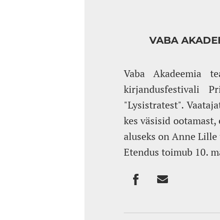
VABA AKADEE
Vaba Akadeemia tea
kirjandusfestivali
"Lysistratest". Vaataj
kes väsisid ootamast,
aluseks on Anne Lille 
Etendus toimub 10. ma