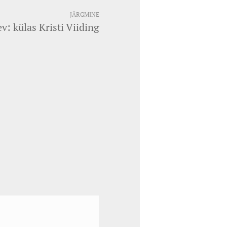
JÄRGMINE
v: külas Kristi Viiding