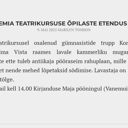
MIA TEATRIKURSUSE ÕPILASTE ETENDUS 
9. MAI 2025
MARILYN TOMSON
trikursusel osalenud gümnasistide trupp K
 Prima Vista raames lavale kammerliku muga
ate ette tuleb antiikaja pööraseim rahuplaan, mille
 et nende mehed lõpetaksid sõdimise. Lavastaja on H
tõlge.
il kell 14.00 Kirjanduse Maja pööningul (Vanemui