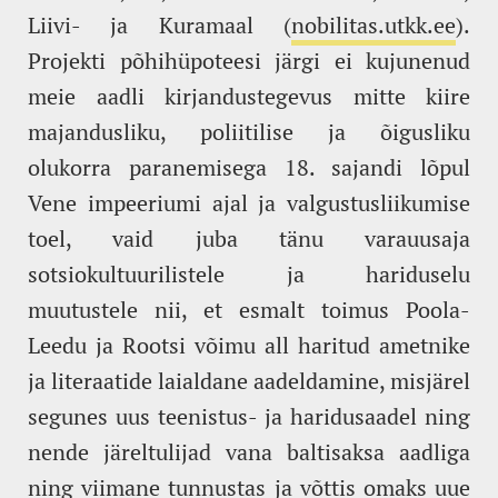
Liivi- ja Kuramaal (
nobilitas.utkk.ee
).
Projekti põhihüpoteesi järgi ei kujunenud
meie aadli kirjandustegevus mitte kiire
majandusliku, poliitilise ja õigusliku
olukorra paranemisega 18. sajandi lõpul
Vene impeeriumi ajal ja valgustusliikumise
toel, vaid juba tänu varauusaja
sotsiokultuurilistele ja hariduselu
muutustele nii, et esmalt toimus Poola-
Leedu ja Rootsi võimu all haritud ametnike
ja literaatide laialdane aadeldamine, misjärel
segunes uus teenistus- ja haridusaadel ning
nende järeltulijad vana baltisaksa aadliga
ning viimane tunnustas ja võttis omaks uue