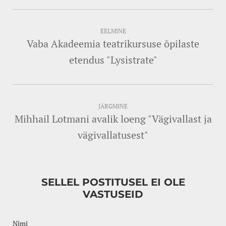
EELMINE
Vaba Akadeemia teatrikursuse õpilaste
etendus "Lysistrate"
JÄRGMINE
Mihhail Lotmani avalik loeng "Vägivallast ja
vägivallatusest"
SELLEL POSTITUSEL EI OLE
VASTUSEID
Nimi