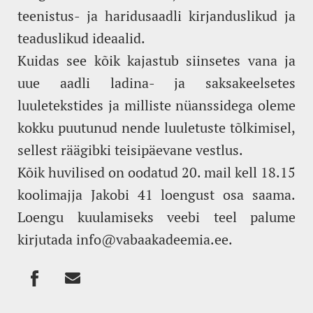
teenistus- ja haridusaadli kirjanduslikud ja
teaduslikud ideaalid.
Kuidas see kõik kajastub siinsetes vana ja
uue aadli ladina- ja saksakeelsetes
luuletekstides ja milliste nüanssidega oleme
kokku puutunud nende luuletuste tõlkimisel,
sellest räägibki teisipäevane vestlus.
Kõik huvilised on oodatud 20. mail kell 18.15
koolimajja Jakobi 41 loengust osa saama.
Loengu kuulamiseks veebi teel palume
kirjutada info@vabaakadeemia.ee.