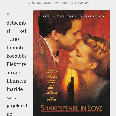
4. DETSEMBER 2019
MARILYN TOMSON
8.
detsemb
ril kell
17.00
toimub
koostöös
Elektrite
atriga
filmisem
inaride
sarja
järjekord
ne