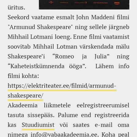
üritus.
Seekord vaatame esmalt John Maddeni filmi
"Armunud Shakespeare" ning sellele järgneb
Mihhail Lotmani loeng. Enne filmi vaatamist
soovitab Mihhail Lotman värskendada mälu
Shakespeare’i “Romeo ja Julia” ning
“Kaheteistkümnenda ööga”. Lähem info
filmi kohta:
https://elektriteater.ee/filmid/armunud-
shakespeare/
Akadeemia liikmetele eelregistreerumisel
tasuta sissepääs. Palume end registreerida
kas
Stuudiumist
või saates e-mail oma
nimega info@vabaakadeemia.ee. Koha peal