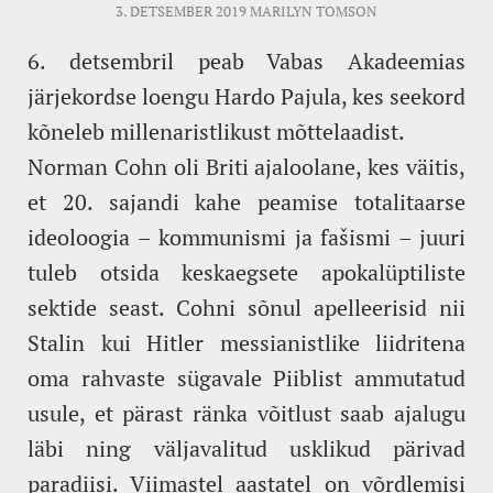
3. DETSEMBER 2019
MARILYN TOMSON
6. detsembril peab Vabas Akadeemias
järjekordse loengu Hardo Pajula, kes seekord
kõneleb millenaristlikust mõttelaadist.
Norman Cohn oli Briti ajaloolane, kes väitis,
et 20. sajandi kahe peamise totalitaarse
ideoloogia – kommunismi ja fašismi – juuri
tuleb otsida keskaegsete apokalüptiliste
sektide seast. Cohni sõnul apelleerisid nii
Stalin kui Hitler messianistlike liidritena
oma rahvaste sügavale Piiblist ammutatud
usule, et pärast ränka võitlust saab ajalugu
läbi ning väljavalitud usklikud pärivad
paradiisi. Viimastel aastatel on võrdlemisi