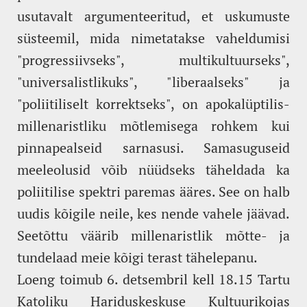
usutavalt argumenteeritud, et uskumuste
süsteemil, mida nimetatakse vaheldumisi
"progressiivseks", multikultuurseks",
"universalistlikuks", "liberaalseks" ja
"poliitiliselt korrektseks", on apokalüptilis-
millenaristliku mõtlemisega rohkem kui
pinnapealseid sarnasusi. Samasuguseid
meeleolusid võib nüüdseks täheldada ka
poliitilise spektri paremas ääres. See on halb
uudis kõigile neile, kes nende vahele jäävad.
Seetõttu väärib millenaristlik mõtte- ja
tundelaad meie kõigi terast tähelepanu.
Loeng toimub 6. detsembril kell 18.15 Tartu
Katoliku Hariduskeskuse Kultuurikojas