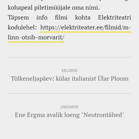
kohapeal piletimüüjale oma nimi.
Täpsem info filmi kohta Elektriteatri
kodulehel:
https://elektriteater.ee/filmid/m-
linn-otsib-morvarit/
EELMINE
Tõlkeneljapäev: külas italianist Ülar Ploom
JÄRGMINE
Ene Ergma avalik loeng "Neutrontähed"