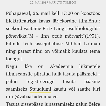
22. MAI 2019
MARILYN TOMSON
Pühapäeval, 26. mail kell 17:00 on koostöös
Elektriteatriga kavas järjekordne filmiõhtu:
seekord vaatame Fritz Langi psühholoogilist
põnevikku"M - linn otsib mõrvarit"(1931).
Filmile teeb sissejuhatuse Mihhail Lotman
ning pärast filmi on võimalik kuulata tema
loengut.
Nagu ikka on Akadeemia liikmetele
filmiseansile piiratud hulk tasuta pääsmeid -
palun registreeruge tasuta pääsme
saamiseks
Stuudiumi
kaudu või saatke kiri
info@vabaakadeemia.ee
Tasuta sissepääsu lunastamiseks palun öelge