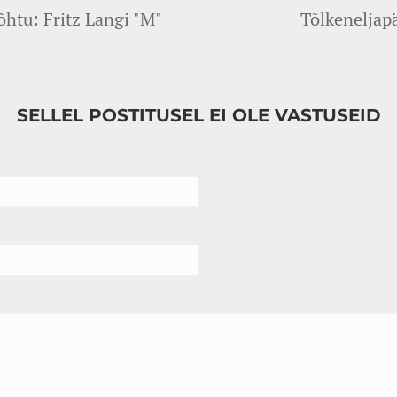
htu: Fritz Langi "M"
Tõlkeneljapä
SELLEL POSTITUSEL EI OLE VASTUSEID