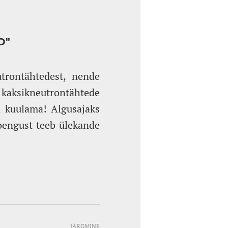
D"
trontähtedest, nende
aksikneutrontähtede
d kuulama! Algusajaks
oengust teeb ülekande
JÄRGMINE