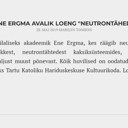
NE ERGMA AVALIK LOENG "NEUTRONTÄHE
28. MAI 2019
MARILYN TOMSON
laliseks akadeemik Ene Ergma, kes räägib neu
kkest, neutrontähtedest kaksiksüsteemides, k
aljust muust põnevast. Kõik huvilised on oodatu
ks Tartu Katoliku Hariduskeskuse Kultuurikoda. L