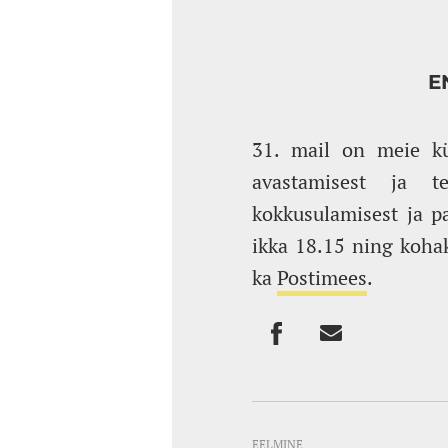
E
31. mail on meie kü
avastamisest ja te
kokkusulamisest ja p
ikka 18.15 ning koha
ka
Postimees
.
EELMINE