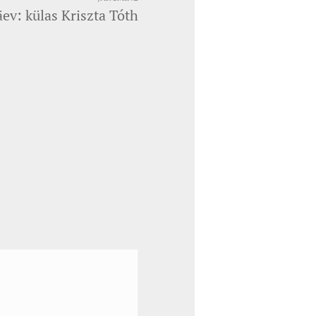
ev: külas Kriszta Tóth