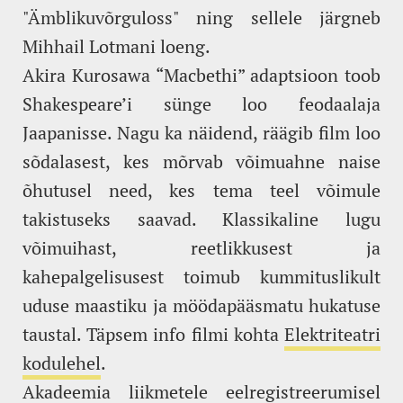
"Ämblikuvõrguloss" ning sellele järgneb
Mihhail Lotmani loeng.
Akira Kurosawa “Macbethi” adaptsioon toob
Shakespeare’i sünge loo feodaalaja
Jaapanisse. Nagu ka näidend, räägib film loo
sõdalasest, kes mõrvab võimuahne naise
õhutusel need, kes tema teel võimule
takistuseks saavad. Klassikaline lugu
võimuihast, reetlikkusest ja
kahepalgelisusest toimub kummituslikult
uduse maastiku ja möödapääsmatu hukatuse
taustal. Täpsem info filmi kohta
Elektriteatri
kodulehel
.
Akadeemia liikmetele eelregistreerumisel