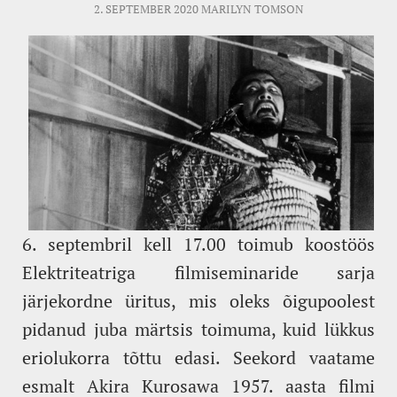
2. SEPTEMBER 2020
MARILYN TOMSON
6. septembril kell 17.00 toimub koostöös
Elektriteatriga filmiseminaride sarja
järjekordne üritus, mis oleks õigupoolest
pidanud juba märtsis toimuma, kuid lükkus
eriolukorra tõttu edasi. Seekord vaatame
esmalt Akira Kurosawa 1957. aasta filmi