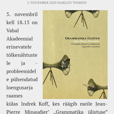
2. NOVEMBER 2020
MARILYN TOMSON
5. novembril
kell 18.15 on
Vabal
Akadeemial
erinevatele
tõlkenähtuste
le ja -
probleemidel
e pühendatud
loengusarja
raames
külas Indrek Koff, kes räägib meile Jean-
Pierre Minaudier’ „Grammatika ülistuse”