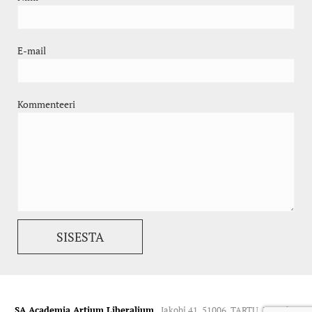
E-mail
Kommenteeri
SA Academia Artium Liberalium.
Jakobi 41, 51006, TARTU. Kontakt: