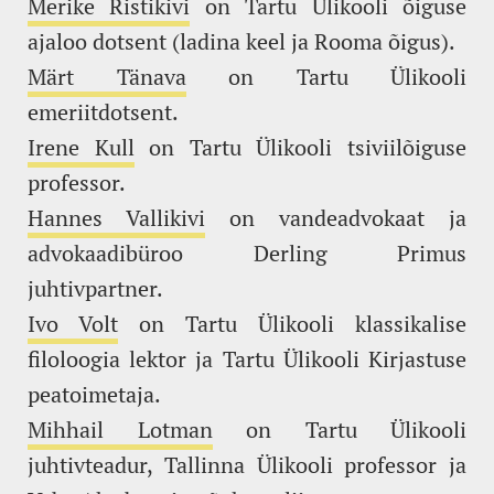
Merike Ristikivi
on Tartu Ülikooli õiguse
ajaloo dotsent (ladina keel ja Rooma õigus).
Märt Tänava
on Tartu Ülikooli
emeriitdotsent.
Irene Kull
on Tartu Ülikooli tsiviilõiguse
professor.
Hannes Vallikivi
on vandeadvokaat ja
advokaadibüroo Derling Primus
juhtivpartner.
Ivo Volt
on Tartu Ülikooli klassikalise
filoloogia lektor ja Tartu Ülikooli Kirjastuse
peatoimetaja.
Mihhail Lotman
on Tartu Ülikooli
juhtivteadur, Tallinna Ülikooli professor ja