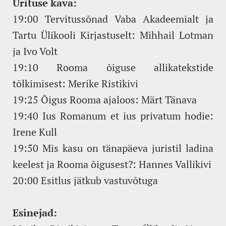
Ürituse kava:
19:00 Tervitussõnad Vaba Akadeemialt ja
Tartu Ülikooli Kirjastuselt: Mihhail Lotman
ja Ivo Volt
19:10 Rooma õiguse allikatekstide
tõlkimisest: Merike Ristikivi
19:25 Õigus Rooma ajaloos: Märt Tänava
19:40 Ius Romanum et ius privatum hodie:
Irene Kull
19:50 Mis kasu on tänapäeva juristil ladina
keelest ja Rooma õigusest?: Hannes Vallikivi
20:00 Esitlus jätkub vastuvõtuga
Esinejad: