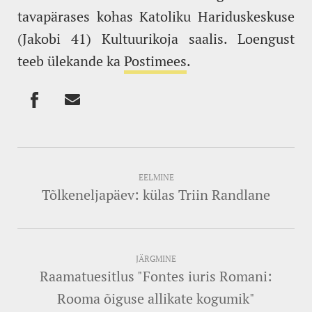
tavapärases kohas Katoliku Hariduskeskuse
(Jakobi 41) Kultuurikoja saalis. Loengust
teeb ülekande ka
Postimees
.
EELMINE
Tõlkeneljapäev: külas Triin Randlane
JÄRGMINE
Raamatuesitlus "Fontes iuris Romani:
Rooma õiguse allikate kogumik"