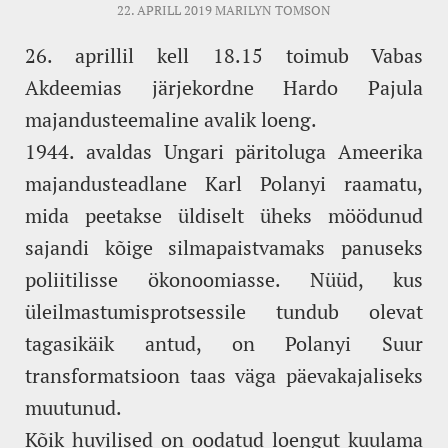
22. APRILL 2019
MARILYN TOMSON
26. aprillil kell 18.15 toimub Vabas
Akdeemias järjekordne Hardo Pajula
majandusteemaline avalik loeng.
1944. avaldas Ungari päritoluga Ameerika
majandusteadlane Karl Polanyi raamatu,
mida peetakse üldiselt üheks möödunud
sajandi kõige silmapaistvamaks panuseks
poliitilisse ökonoomiasse. Nüüd, kus
üleilmastumisprotsessile tundub olevat
tagasikäik antud, on Polanyi Suur
transformatsioon taas väga päevakajaliseks
muutunud.
Kõik huvilised on oodatud loengut kuulama