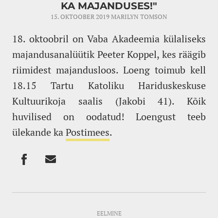
KA MAJANDUSES!"
15. OKTOOBER 2019
MARILYN TOMSON
18. oktoobril on Vaba Akadeemia külaliseks
majandusanalüütik Peeter Koppel, kes räägib
riimidest majandusloos. Loeng toimub kell
18.15 Tartu Katoliku Hariduskeskuse
Kultuurikoja saalis (Jakobi 41). Kõik
huvilised on oodatud! Loengust teeb
ülekande ka
Postimees
.
EELMINE