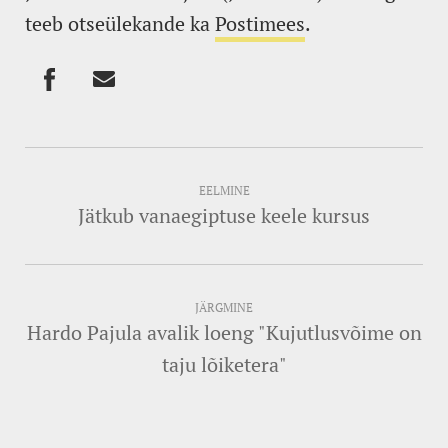
teeb otseülekande ka
Postimees
.
EELMINE
Jätkub vanaegiptuse keele kursus
JÄRGMINE
Hardo Pajula avalik loeng "Kujutlusvõime on
taju lõiketera"