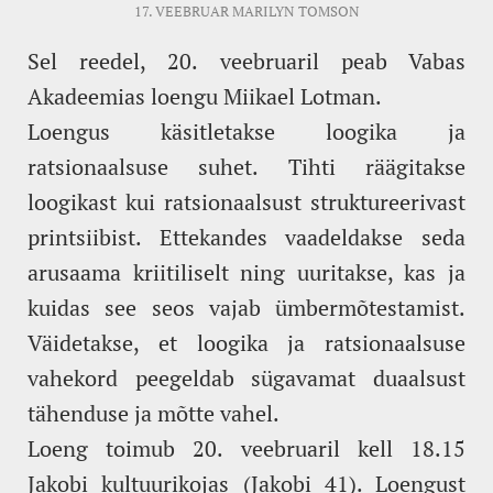
17. VEEBRUAR
MARILYN TOMSON
Sel reedel, 20. veebruaril peab Vabas
Akadeemias loengu Miikael Lotman.
Loengus käsitletakse loogika ja
ratsionaalsuse suhet. Tihti räägitakse
loogikast kui ratsionaalsust struktureerivast
printsiibist. Ettekandes vaadeldakse seda
arusaama kriitiliselt ning uuritakse, kas ja
kuidas see seos vajab ümbermõtestamist.
Väidetakse, et loogika ja ratsionaalsuse
vahekord peegeldab sügavamat duaalsust
tähenduse ja mõtte vahel.
Loeng toimub 20. veebruaril kell 18.15
Jakobi kultuurikojas (Jakobi 41). Loengust