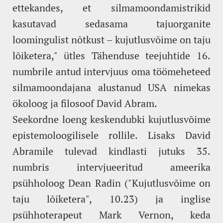
ettekandes, et silmamoondamistrikid
kasutavad sedasama tajuorganite
loomingulist nõtkust – kujutlusvõime on taju
lõiketera," ütles Tähenduse teejuhtide 16.
numbrile antud intervjuus oma töömeheteed
silmamoondajana alustanud USA nimekas
ökoloog ja filosoof David Abram.
Seekordne loeng keskendubki kujutlusvõime
epistemoloogilisele rollile. Lisaks David
Abramile tulevad kindlasti jutuks 35.
numbris intervjueeritud ameerika
psühholoog Dean Radin ("Kujutlusvõime on
taju lõiketera", 10.23) ja inglise
psühhoterapeut Mark Vernon, keda