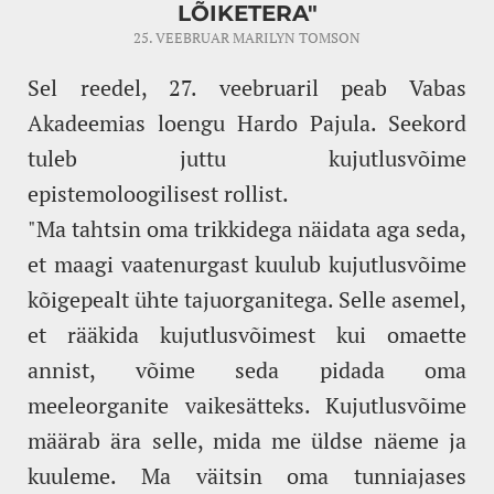
LÕIKETERA"
25. VEEBRUAR
MARILYN TOMSON
Sel reedel, 27. veebruaril peab Vabas
Akadeemias loengu Hardo Pajula. Seekord
tuleb juttu kujutlusvõime
epistemoloogilisest rollist.
"Ma tahtsin oma trikkidega näidata aga seda,
et maagi vaatenurgast kuulub kujutlusvõime
kõigepealt ühte tajuorganitega. Selle asemel,
et rääkida kujutlusvõimest kui omaette
annist, võime seda pidada oma
meeleorganite vaikesätteks. Kujutlusvõime
määrab ära selle, mida me üldse näeme ja
kuuleme. Ma väitsin oma tunniajases