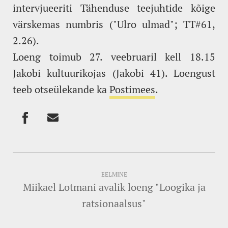
intervjueeriti Tähenduse teejuhtide kõige
värskemas numbris ("Ulro ulmad"; TT#61,
2.26).
Loeng toimub 27. veebruaril kell 18.15
Jakobi kultuurikojas (Jakobi 41). Loengust
teeb otseülekande ka
Postimees
.
EELMINE
Miikael Lotmani avalik loeng "Loogika ja
ratsionaalsus"