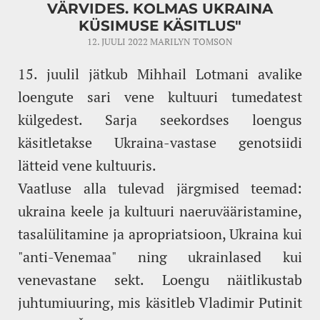
VÄRVIDES. KOLMAS UKRAINA
KÜSIMUSE KÄSITLUS"
12. JUULI 2022
MARILYN TOMSON
15. juulil jätkub Mihhail Lotmani avalike
loengute sari vene kultuuri tumedatest
külgedest. Sarja seekordses loengus
käsitletakse Ukraina-vastase genotsiidi
lätteid vene kultuuris.
Vaatluse alla tulevad järgmised teemad:
ukraina keele ja kultuuri naeruvääristamine,
tasalülitamine ja apropriatsioon, Ukraina kui
"anti-Venemaa" ning ukrainlased kui
venevastane sekt. Loengu näitlikustab
juhtumiuuring, mis käsitleb Vladimir Putinit