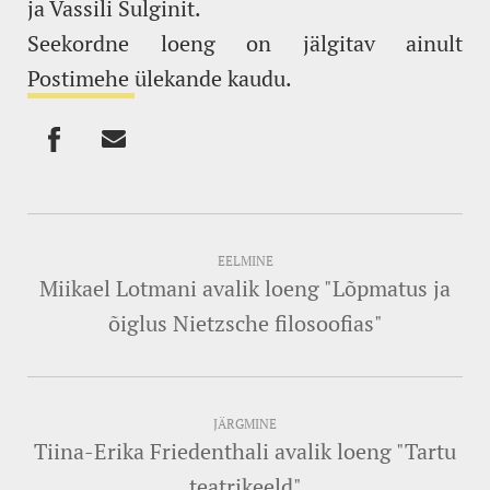
ja Vassili Šulginit.
Seekordne loeng on jälgitav ainult
Postimehe
ülekande kaudu.
EELMINE
Miikael Lotmani avalik loeng "Lõpmatus ja
õiglus Nietzsche filosoofias"
JÄRGMINE
Tiina-Erika Friedenthali avalik loeng "Tartu
teatrikeeld"