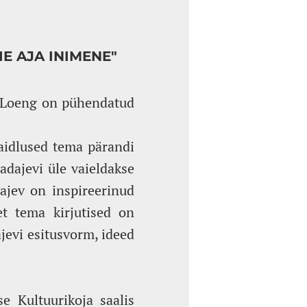
E AJA INIMENE"
. Loeng on pühendatud
aidlused tema pärandi
adajevi üle vaieldakse
dajev on inspireerinud
 et tema kirjutised on
ajevi esitusvorm, ideed
e Kultuurikoja saalis