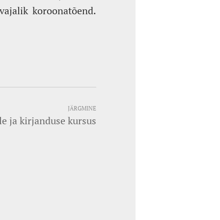
vajalik koroonatõend.
JÄRGMINE
ele ja kirjanduse kursus