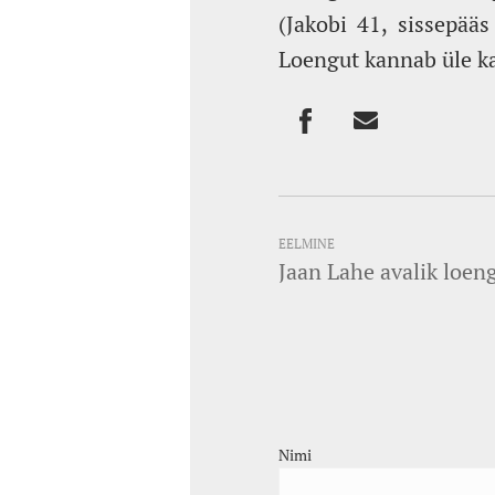
(Jakobi 41, sissepää
Loengut kannab üle k
EELMINE
Jaan Lahe avalik loeng 
Nimi