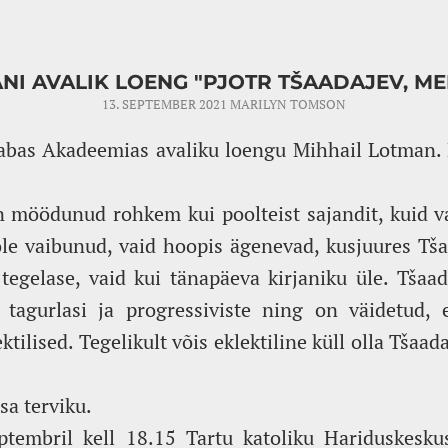
NI AVALIK LOENG "PJOTR TŠAADAJEV, MEI
13. SEPTEMBER 2021
MARILYN TOMSON
Vabas Akadeemias avaliku loengu Mihhail Lotman
n möödunud rohkem kui poolteist sajandit, kuid v
ole vaibunud, vaid hoopis ägenevad, kusjuures Tša
tegelase, vaid kui tänapäeva kirjaniku üle. Tšaa
i, tagurlasi ja progressiviste ning on väidetud,
ktilised. Tegelikult võis eklektiline küll olla Tšaad
a terviku.
tembril kell 18.15 Tartu katoliku Hariduskeskus