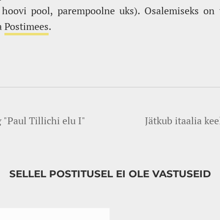
s hoovi pool, parempoolne uks). Osalemiseks on 
a
Postimees
.
"Paul Tillichi elu I"
Jätkub itaalia ke
SELLEL POSTITUSEL EI OLE VASTUSEID