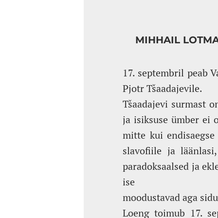
MIHHAIL LOTMA
17. septembril peab 
Pjotr Tšaadajevile.
Tšaadajevi surmast o
ja isiksuse ümber ei 
mitte kui endisaegse 
slavofiile ja läänlas
paradoksaalsed ja ekle
ise
moodustavad aga sidus
Loeng toimub 17. sep