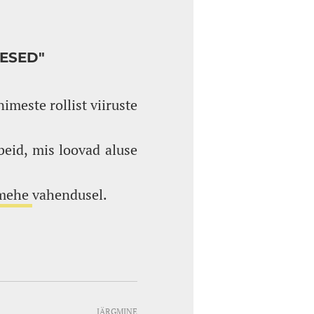
MESED"
imeste rollist viiruste
beid, mis loovad aluse
imehe
vahendusel.
JÄRGMINE