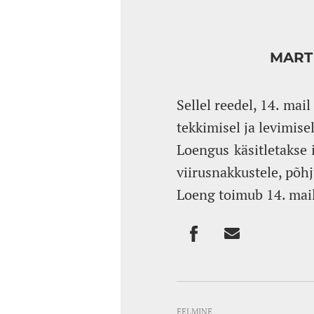
MART 
Sellel reedel, 14. mai
tekkimisel ja levimisel
Loengus käsitletakse 
viirusnakkustele, põh
Loeng toimub 14. mail 
EELMINE