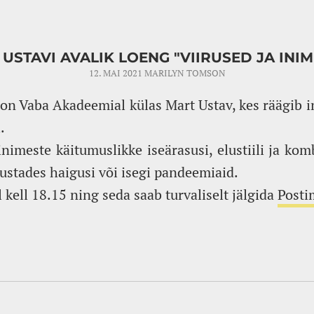
USTAVI AVALIK LOENG "VIIRUSED JA INI
12. MAI 2021
MARILYN TOMSON
l on Vaba Akadeemial külas Mart Ustav, kes räägib in
.
inimeste käitumuslikke iseärasusi, elustiili ja kom
justades haigusi või isegi pandeemiaid.
kell 18.15 ning seda saab turvaliselt jälgida
Post