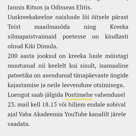
Jannis Ritsos ja Odisseas Elitis.
Uuskreekakeelne naisluule lõi õitsele pärast
Teist maailmasõda ning Kreeka
silmapaistvaimaid poetesse on kindlasti
olnud Kiki Dimula.
200 aasta jooksul on kreeka luule mõistagi
muutunud nii keelelt kui sisult, isamaaline
pateetika on asendunud tänapäevaste ängide
kajastamise ja neile leevenduse otsimisega.
Loengut saab jälgida
Postimehe
vahendusel
23. mail kell 18.15 või hiljem endale sobival
ajal Vaba Akadeemia YouTube kanalilt järele
vaadata.