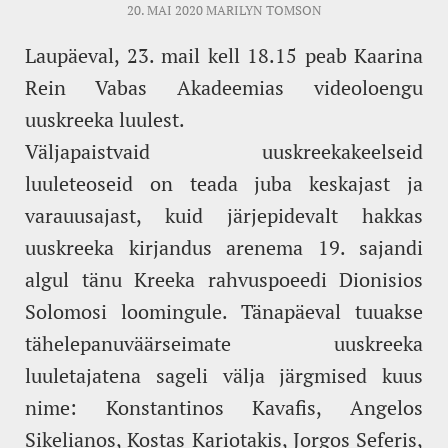
20. MAI 2020
MARILYN TOMSON
Laupäeval, 23. mail kell 18.15 peab Kaarina
Rein Vabas Akadeemias videoloengu
uuskreeka luulest.
Väljapaistvaid uuskreekakeelseid
luuleteoseid on teada juba keskajast ja
varauusajast, kuid järjepidevalt hakkas
uuskreeka kirjandus arenema 19. sajandi
algul tänu Kreeka rahvuspoeedi Dionisios
Solomosi loomingule. Tänapäeval tuuakse
tähelepanuväärseimate uuskreeka
luuletajatena sageli välja järgmised kuus
nime: Konstantinos Kavafis, Angelos
Sikelianos, Kostas Kariotakis, Jorgos Seferis,