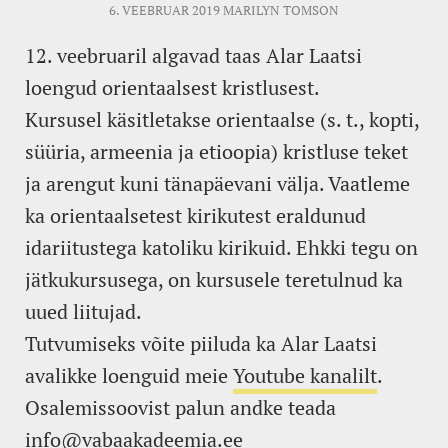
6. VEEBRUAR 2019
MARILYN TOMSON
12. veebruaril algavad taas Alar Laatsi
loengud orientaalsest kristlusest.
Kursusel käsitletakse orientaalse (s. t., kopti,
süüria, armeenia ja etioopia) kristluse teket
ja arengut kuni tänapäevani välja. Vaatleme
ka orientaalsetest kirikutest eraldunud
idariitustega katoliku kirikuid. Ehkki tegu on
jätkukursusega, on kursusele teretulnud ka
uued liitujad.
Tutvumiseks võite piiluda ka Alar Laatsi
avalikke loenguid meie
Youtube kanalilt
.
Osalemissoovist palun andke teada
info@vabaakadeemia.ee