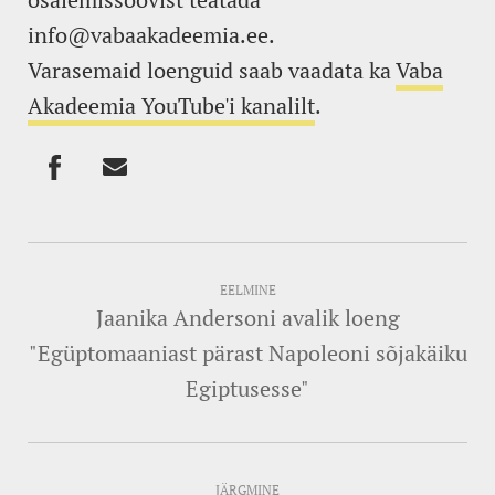
info@vabaakadeemia.ee.
Varasemaid loenguid saab vaadata ka
Vaba
Akadeemia YouTube'i kanalilt
.
EELMINE
Jaanika Andersoni avalik loeng
"Egüptomaaniast pärast Napoleoni sõjakäiku
Egiptusesse"
JÄRGMINE