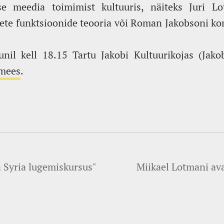
se meedia toimimist kultuuris, näiteks Juri Lot
ete funktsioonide teooria või Roman Jakobsoni 
nil kell 18.15 Tartu Jakobi Kultuurikojas (Jako
imees
.
a Syria lugemiskursus"
Miikael Lotmani ava