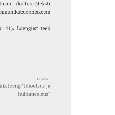
mani (kultuuri)teksti
kommunikatsiooniskeem
bi 41). Loengust teeb
JÄRGMINE
lik loeng "Idiootsus ja
hullumeelsus"