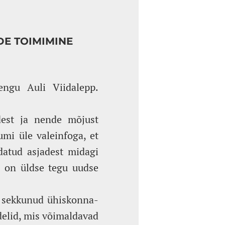
DE TOIMIMINE
engu Auli Viidalepp.
idest ja nende mõjust
umi üle valeinfoga, et
datud asjadest midagi
l on üldse tegu uudse
n sekkunud ühiskonna-
delid, mis võimaldavad