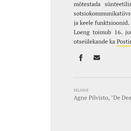
mõtestada sünteetili
sotsiokommunikatiivs
ja keele funktsioonid.
Loeng toimub 16. juu
otseülekande ka
Post
EELMINE
Agne Pilvisto, "De De