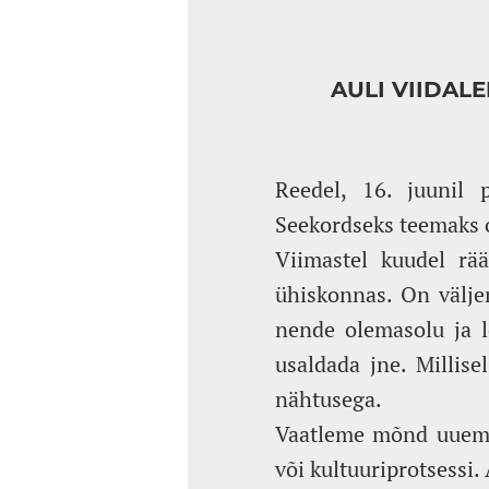
AULI VIIDAL
Reedel, 16. juunil 
Seekordseks teemaks o
Viimastel kuudel rää
ühiskonnas. On väljen
nende olemasolu ja l
usaldada jne. Millis
nähtusega.
Vaatleme mõnd uuemat
või kultuuriprotsessi