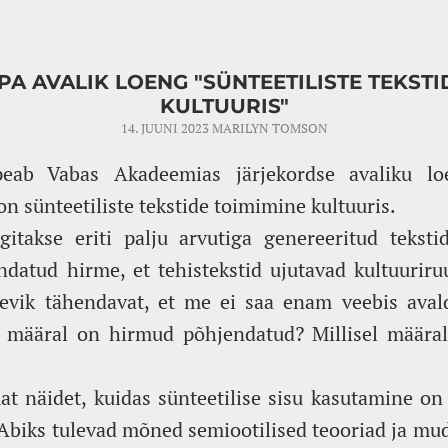
EPA AVALIK LOENG "SÜNTEETILISTE TEKSTI
KULTUURIS"
14. JUUNI 2023
MARILYN TOMSON
peab Vabas Akadeemias järjekordse avaliku lo
n sünteetiliste tekstide toimimine kultuuris.
gitakse eriti palju arvutiga genereeritud tekst
datud hirme, et tehistekstid ujutavad kultuuriru
evik tähendavat, et me ei saa enam veebis aval
el määral on hirmud põhjendatud? Millisel määra
 näidet, kuidas sünteetilise sisu kasutamine o
. Abiks tulevad mõned semiootilised teooriad ja mu