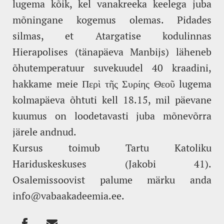
lugema kõik, kel vanakreeka keelega juba
mõningane kogemus olemas. Pidades
silmas, et Atargatise kodulinnas
Hierapolises (tänapäeva Manbijs) läheneb
õhutemperatuur suvekuudel 40 kraadini,
hakkame meie Περὶ τῆς Συρίης Θεοῦ lugema
kolmapäeva õhtuti kell 18.15, mil päevane
kuumus on loodetavasti juba mõnevõrra
järele andnud.
Kursus toimub Tartu Katoliku
Hariduskeskuses (Jakobi 41).
Osalemissoovist palume märku anda
info@vabaakadeemia.ee.