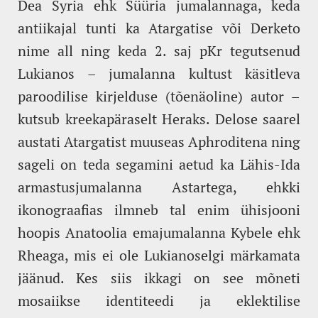
Dea Syria ehk Süüria jumalannaga, keda
antiikajal tunti ka Atargatise või Derketo
nime all ning keda 2. saj pKr tegutsenud
Lukianos – jumalanna kultust käsitleva
paroodilise kirjelduse (tõenäoline) autor –
kutsub kreekapäraselt Heraks. Delose saarel
austati Atargatist muuseas Aphroditena ning
sageli on teda segamini aetud ka Lähis-Ida
armastusjumalanna Astartega, ehkki
ikonograafias ilmneb tal enim ühisjooni
hoopis Anatoolia emajumalanna Kybele ehk
Rheaga, mis ei ole Lukianoselgi märkamata
jäänud. Kes siis ikkagi on see mõneti
mosaiikse identiteedi ja eklektilise