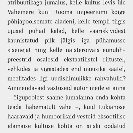
atribuutikaga jumalus, kelle kultus levis üle
Vahemere kuni Rooma impeeriumi kõige
põhjapoolsemate aladeni, kelle templi tiigis
ujusid pühad kalad, kelle vääriskividest
kaunistatud pilk jälgis iga pühamusse
sisenejat ning kelle naisterõivais eunuhh-
preestrid osalesid ekstaatilistel riitustel,
vehkides ja vigastades end muusika saatel,
meelitades ligi uudishimulikke rahvahulki?
Ammendavaid vastuseid autor meile ei anna
– õigupoolest saame jumalanna enda kohta
teada häbematult vähe –, kuid Lukianose
haaravaid ja humoorikaid vesteid eksootilise
idamaise kultuse kohta on siiski oodatud