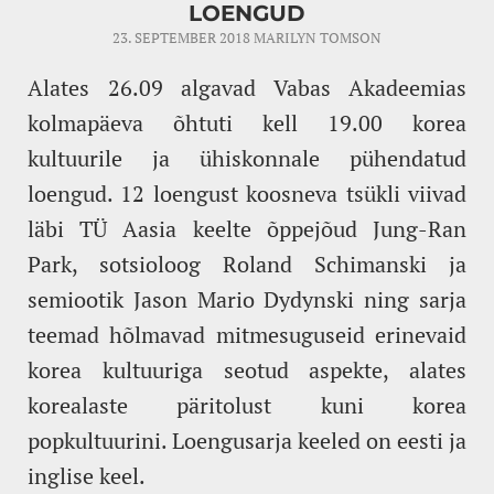
LOENGUD
23. SEPTEMBER 2018
MARILYN TOMSON
Alates 26.09 algavad Vabas Akadeemias
kolmapäeva õhtuti kell 19.00 korea
kultuurile ja ühiskonnale pühendatud
loengud. 12 loengust koosneva tsükli viivad
läbi TÜ Aasia keelte õppejõud Jung-Ran
Park, sotsioloog Roland Schimanski ja
semiootik Jason Mario Dydynski ning sarja
teemad hõlmavad mitmesuguseid erinevaid
korea kultuuriga seotud aspekte, alates
korealaste päritolust kuni korea
popkultuurini. Loengusarja keeled on eesti ja
inglise keel.