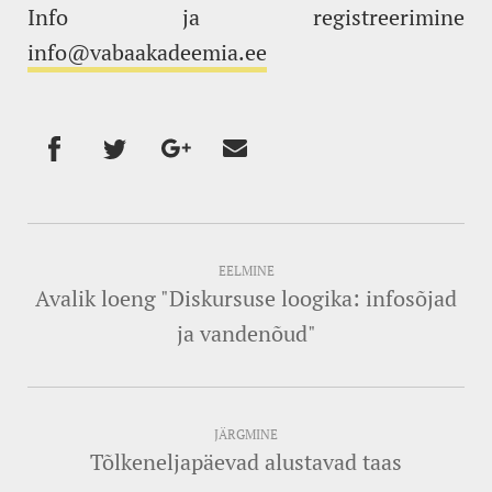
Info ja registreerimine
info@vabaakadeemia.ee
EELMINE
Avalik loeng "Diskursuse loogika: infosõjad
ja vandenõud"
JÄRGMINE
Tõlkeneljapäevad alustavad taas