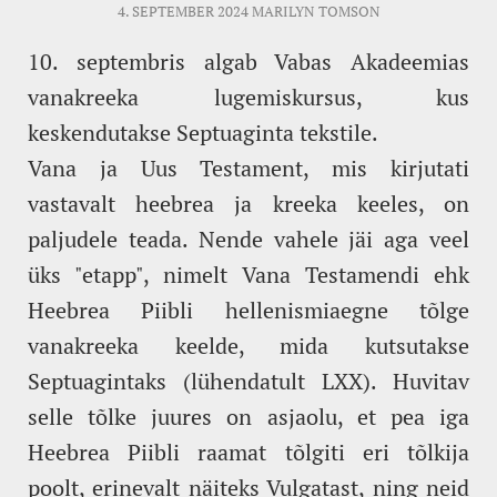
4. SEPTEMBER 2024
MARILYN TOMSON
10. septembris algab Vabas Akadeemias
vanakreeka lugemiskursus, kus
keskendutakse Septuaginta tekstile.
Vana ja Uus Testament, mis kirjutati
vastavalt heebrea ja kreeka keeles, on
paljudele teada. Nende vahele jäi aga veel
üks "etapp", nimelt Vana Testamendi ehk
Heebrea Piibli hellenismiaegne tõlge
vanakreeka keelde, mida kutsutakse
Septuagintaks (lühendatult LXX). Huvitav
selle tõlke juures on asjaolu, et pea iga
Heebrea Piibli raamat tõlgiti eri tõlkija
poolt, erinevalt näiteks Vulgatast, ning neid