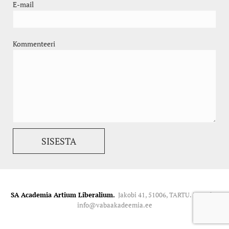
E-mail
Kommenteeri
SA Academia Artium Liberalium.
Jakobi 41, 51006, TARTU. Kontakt:
info@vabaakadeemia.ee