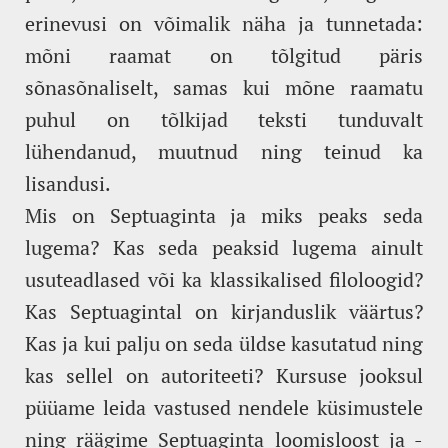
erinevusi on võimalik näha ja tunnetada:
mõni raamat on tõlgitud päris
sõnasõnaliselt, samas kui mõne raamatu
puhul on tõlkijad teksti tunduvalt
lühendanud, muutnud ning teinud ka
lisandusi.
Mis on Septuaginta ja miks peaks seda
lugema? Kas seda peaksid lugema ainult
usuteadlased või ka klassikalised filoloogid?
Kas Septuagintal on kirjanduslik väärtus?
Kas ja kui palju on seda üldse kasutatud ning
kas sellel on autoriteeti? Kursuse jooksul
püüame leida vastused nendele küsimustele
ning räägime Septuaginta loomisloost ja -