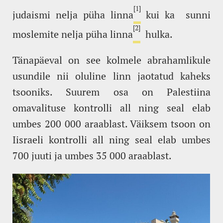
[1]
judaismi nelja püha linna
kui ka sunni
[2]
moslemite nelja püha linna
hulka.
Tänapäeval on see kolmele abrahamlikule
usundile nii oluline linn jaotatud kaheks
tsooniks. Suurem osa on Palestiina
omavalituse kontrolli all ning seal elab
umbes 200 000 araablast. Väiksem tsoon on
Iisraeli kontrolli all ning seal elab umbes
700 juuti ja umbes 35 000 araablast.