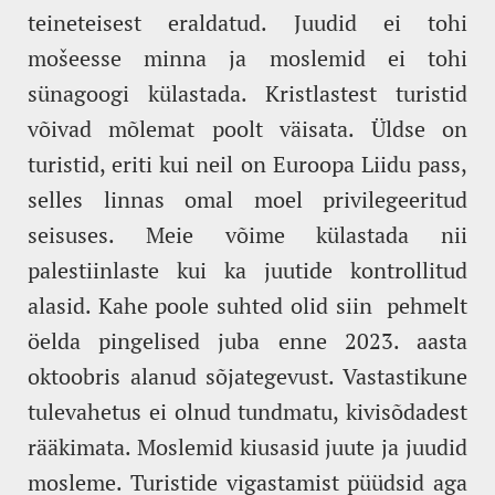
teineteisest eraldatud. Juudid ei tohi
mošeesse minna ja moslemid ei tohi
sünagoogi külastada. Kristlastest turistid
võivad mõlemat poolt väisata. Üldse on
turistid, eriti kui neil on Euroopa Liidu pass,
selles linnas omal moel privilegeeritud
seisuses. Meie võime külastada nii
palestiinlaste kui ka juutide kontrollitud
alasid. Kahe poole suhted olid siin pehmelt
öelda pingelised juba enne 2023. aasta
oktoobris alanud sõjategevust. Vastastikune
tulevahetus ei olnud tundmatu, kivisõdadest
rääkimata. Moslemid kiusasid juute ja juudid
mosleme. Turistide vigastamist püüdsid aga