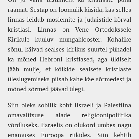
raamat. Sestap on loomulik küsida, kas selles
linnas leidub moslemite ja judaistide kõrval
kristlasi. Linnas on Vene Ortodokssele
Kirikule kuuluv mungaklooster. Kohalike
sõnul käivad sealses kirikus suurtel pühadel
ka mõned Hebroni kristlased, aga üldiselt
jääb mulje, et kõikide sealsete kristlaste
üleslugemiseks piisab kahe käe sõrmedest ja
mõned sõrmed jäävad ülegi.
Siin oleks sobilik koht Iisraeli ja Palestiina
omavalitsuse alade religioonipoliitika
võrdluseks. Iisraelis on olukord umbes nagu
enamuses Euroopa riikides. Siin kehtib