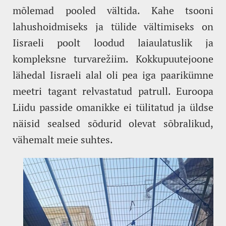
mõlemad pooled vältida. Kahe tsooni
lahushoidmiseks ja tülide vältimiseks on
Iisraeli poolt loodud laiaulatuslik ja
kompleksne turvarežiim. Kokkupuutejoone
lähedal Iisraeli alal oli pea iga paarikümne
meetri tagant relvastatud patrull. Euroopa
Liidu passide omanikke ei tülitatud ja üldse
näisid sealsed sõdurid olevat sõbralikud,
vähemalt meie suhtes.