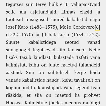
tegutses siin terve hulk eriti väljapaistvaid
selle ala asjatundjaid. Linnas elasid ja
töötasid niisugused suured kabalistid nagu
Josef Karo (1488–1575), Moše Cordovero
[6]
(1522–1570) ja Jitshak Luria (1534–1572).
Suurte kabalistidega seotud vanad
sünagoogid tegutsevad siin tänaseni. Neile
lisaks tasub kindlasti külastada Tsfati vana
kalmistut, kuhu on juute maetud tuhandeid
aastaid. Siin on suhteliselt kerge leida
vanade kabalistide haudu, kuhu tavaliselt on
kogunenud hulk austajaid. Vana legend teab
rääkida, et siia on maetud ka prohvet
Hoosea. Kalmistule jõudes meenus muidugi