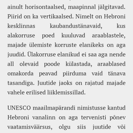
ainult horisontaalsed, maapinnal jälgitavad.
Piirid on ka vertikaalsed. Nimelt on Hebroni
kesklinnas kaubandustänavaid, kus
alakorruse poed kuuluvad araablastele,
majade ülemiste korruste elanikeks on aga
juudid. Ülakorruse elanikud ei saa aga nende
all olevaid poode külastada, araablased
omakorda peavad piirduma vaid tänava
tasandiga. Juutide jaoks on rajatud majade
vahele erilised liiklemissillad.
UNESCO maailmapärandi nimistusse kantud
Hebroni vanalinn on aga tervenisti põnev
vaatamisväärsus, olgu siis juutide või