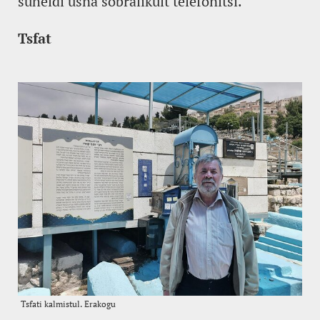
suheldi üsna sõbralikult telefonitsi.
Tsfat