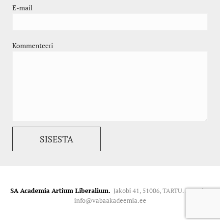
E-mail
Kommenteeri
SA Academia Artium Liberalium.
Jakobi 41, 51006, TARTU. Kontakt:
info@vabaakadeemia.ee