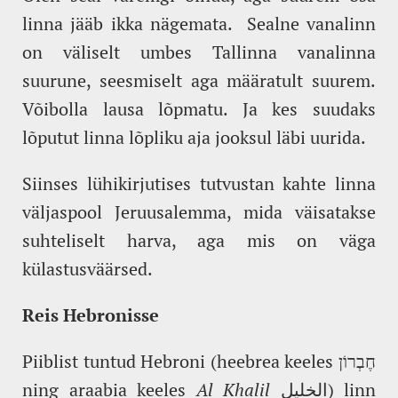
linna jääb ikka nägemata. Sealne vanalinn
on väliselt umbes Tallinna vanalinna
suurune, seesmiselt aga määratult suurem.
Võibolla lausa lõpmatu. Ja kes suudaks
lõputut linna lõpliku aja jooksul läbi uurida.
Siinses lühikirjutises tutvustan kahte linna
väljaspool Jeruusalemma, mida väisatakse
suhteliselt harva, aga mis on väga
külastusväärsed.
Reis Hebronisse
Piiblist tuntud Hebroni (heebrea keeles חֶבְרוֹן
ning araabia keeles
Al Khalil
الخليل) linn