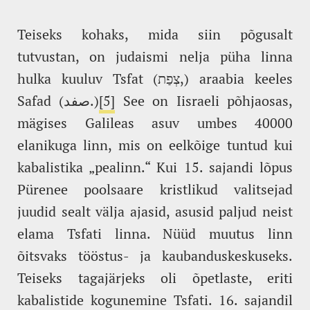
Teiseks kohaks, mida siin põgusalt
tutvustan, on judaismi nelja püha linna
hulka kuuluv Tsfat (צְפַת,) araabia keeles
Safad (صفد.)
[5]
See on Iisraeli põhjaosas,
mägises Galileas asuv umbes 40000
elanikuga linn, mis on eelkõige tuntud kui
kabalistika „pealinn.“ Kui 15. sajandi lõpus
Pürenee poolsaare kristlikud valitsejad
juudid sealt välja ajasid, asusid paljud neist
elama Tsfati linna. Nüüd muutus linn
õitsvaks tööstus- ja kaubanduskeskuseks.
Teiseks tagajärjeks oli õpetlaste, eriti
kabalistide kogunemine Tsfati. 16. sajandil