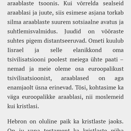
araablaste tsoonis. Kui võrrelda sealseid
araablasi ja juute, siis esimese asjana torkab
silma araablaste suurem sotsiaalne avatus ja
suhtlemisvalmidus. Juudid on võõraste
suhtes pigem distantseeruvad. Ometi kuulub
Iisrael ja selle elanikkond oma
tsivilisatsiooni poolest meiega ühte paati –
nemad ja meie oleme osa euroopalikust
tsivilisatsioonist, araablased on aga
enamjaolt üsna erinevad. Tõsi, kohtasime ka
väga euroopalikke araablasi, nii moslemeid
kui kristlasi.
Hebron on oluline paik ka kristlaste jaoks.
On ju vana testament ka kristlaste püha