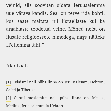
veinid, siis soovitan uidata Jeruusalemma
uue värava kandis. Seal on terve rida kohti,
kus saate maitsta nii iisraellaste kui ka
araablaste toodetud veine. Mõned neist on
ilusate religioossete nimedega, nagu näiteks
„Petlemma täht.“
Alar Laats
[1]
Judaismi neli püha linna on Jeruusalemm, Hebron,
Safed ja Tiberias.
[2]
Sunni moslemite neli püha linna on Mekka,
Medina, Jeruusalemm ja Hebron.