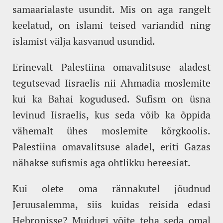
samaarialaste usundit. Mis on aga rangelt
keelatud, on islami teised variandid ning
islamist välja kasvanud usundid.
Erinevalt Palestiina omavalitsuse aladest
tegutsevad Iisraelis nii Ahmadia moslemite
kui ka Bahai kogudused. Sufism on üsna
levinud Iisraelis, kus seda võib ka õppida
vähemalt ühes moslemite kõrgkoolis.
Palestiina omavalitsuse aladel, eriti Gazas
nähakse sufismis aga ohtlikku hereesiat.
Kui olete oma rännakutel jõudnud
Jeruusalemma, siis kuidas reisida edasi
Hebronisse? Muidugi võite teha seda omal