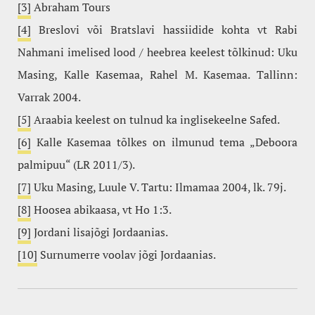
[3]
Abraham Tours
[4]
Breslovi või Bratslavi hassiidide kohta vt Rabi
Nahmani imelised lood / heebrea keelest tõlkinud: Uku
Masing, Kalle Kasemaa, Rahel M. Kasemaa. Tallinn:
Varrak 2004.
[5]
Araabia keelest on tulnud ka inglisekeelne Safed.
[6]
Kalle Kasemaa tõlkes on ilmunud tema „Deboora
palmipuu“ (LR 2011/3).
[7]
Uku Masing, Luule V. Tartu: Ilmamaa 2004, lk. 79j.
[8]
Hoosea abikaasa, vt Ho 1:3.
[9]
Jordani lisajõgi Jordaanias.
[10]
Surnumerre voolav jõgi Jordaanias.