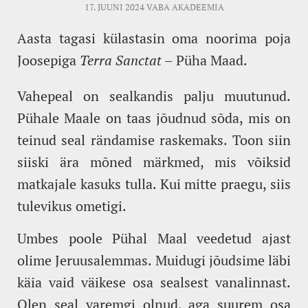
17. JUUNI 2024
VABA AKADEEMIA
Aasta tagasi külastasin oma noorima poja
Joosepiga
Terra Sanctat
– Püha Maad.
Vahepeal on sealkandis palju muutunud.
Pühale Maale on taas jõudnud sõda, mis on
teinud seal rändamise raskemaks. Toon siin
siiski ära mõned märkmed, mis võiksid
matkajale kasuks tulla. Kui mitte praegu, siis
tulevikus ometigi.
Umbes poole Pühal Maal veedetud ajast
olime Jeruusalemmas. Muidugi jõudsime läbi
käia vaid väikese osa sealsest vanalinnast.
Olen seal varemgi olnud, aga suurem osa