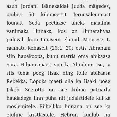
asub Jordani läänekaldal Juuda mägedes,
umbes 30 kilomeetrit Jeruusalemmast
lõunas. Seda peetakse üheks maailma
vanimaks linnaks, kus on linnarahvas
pidevalt kuni tänaseni elanud. Moosese 1.
raamatu kohaselt (23:1–20) ostis Abraham
siin hauakoopa, kuhu mattis oma abikaasa
Sara. Hiljem maeti siia ka Abraham ise, ja
siis tema poeg Iisak ning tolle abikaasa
Rebekka. Lõpuks maeti siia ka Iisaki poeg
Jakob. Seetõttu on see kolme patriarhi
haudadega linn püha nii judaistidele kui ka
moslemitele. Piibelliku linnana on see ka
oluline kristlastele. Hebron kuulub nii