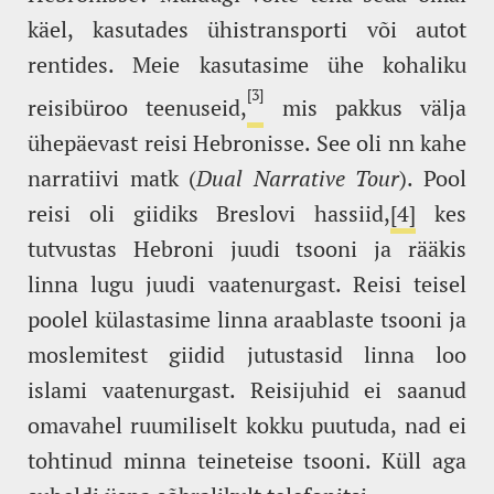
käel, kasutades ühistransporti või autot
rentides. Meie kasutasime ühe kohaliku
[3]
reisibüroo teenuseid,
mis pakkus välja
ühepäevast reisi Hebronisse. See oli nn kahe
narratiivi matk (
Dual Narrative Tour
). Pool
reisi oli giidiks Breslovi hassiid,
[4]
kes
tutvustas Hebroni juudi tsooni ja rääkis
linna lugu juudi vaatenurgast. Reisi teisel
poolel külastasime linna araablaste tsooni ja
moslemitest giidid jutustasid linna loo
islami vaatenurgast. Reisijuhid ei saanud
omavahel ruumiliselt kokku puutuda, nad ei
tohtinud minna teineteise tsooni. Küll aga