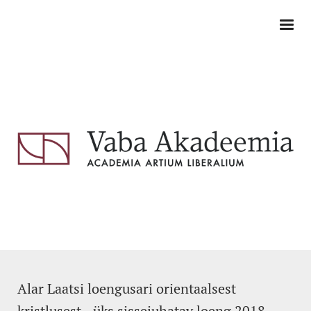
Alar Laatsi loengusari orientaalsest
kristlusest - üks sissejuhatav loeng 2018.