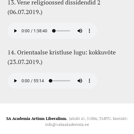
13. Vene religioossed dissidendid 2
(06.07.2019.)
14. Orientaalse kristluse lugu: kokkuvõte
(23.07.2019.)
SA Academia Artium Liberalium.
Jakobi 41, 51006, TARTU. Kontakt:
info@vabaakadeemia.ee