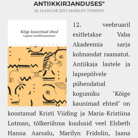
ANTIIKKIRJANDUSES"
20. JAANUAR 2022
MARILYN TOMSON
12. veebruaril
esitletakse Vaba
Akadeemia sarja
kolmandat raamatut.
Antiikaja lastele ja
lapsepõlvele
pühendatud
kogumiku "Kõige
kaunimad ehted" on
koostanud Kristi Viiding ja Maria-Kristiina
Lotman, tõlkerühma kuulusid veel Elsbeth
Hanna Aarsalu, Marilyn Fridolin, Jaana