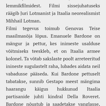
lemmikfilmidest. Filmi sissejuhatuseks
räägib Juri Lotmanist ja Itaalia neorealismist
Mihhail Lotman.
Filmi tegevus toimub Genovas Teise
maailmasõja lõpus. Emanuele Bardone on
mängur ja pettur, kes inimeste usalduse
võitmiseks teeskleb, et on Itaalia armee
kolonel. Ta võtab sakslaste poolt arreteeritud
inineste sugulastelt raha, lubades aidata neil
vabadusse pääseda. Kui Bardone pettuselt
tabatakse, sunnib Gestapo meest mängima
haarangu käigus hukkunud Itaalia
partisanide juhti kindral Della Roveret.
Bardone nõustub ja saadetakse vanglasse,