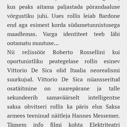
kus peaks aitama paljastada põrandaaluse
võrgustiku juhi. Uues rollis leiab Bardone
end aga esimest korda südametunnistusega
maadlemas. Varga identiteet teeb läbi
ootamatu muutuse…
Nii režissöör Roberto Rossellini kui
oportunistliku peategelase rollis esinev
Vittorio De Sica olid Itaalia neorealismi
suurkujud. Vittorio De Sica nüansseritud
osatäitmine on suurepärane ja talle
sekundeerib samaväärselt intelligentse
saksa ohvitseri rollis ka päris elus Saksa
armees teeninud näitleja Hannes Messemer.
Täpsem info filmi kohta
Elektriteatri