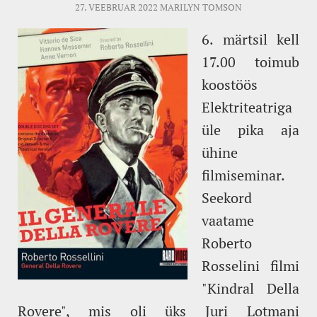
27. VEEBRUAR 2022
MARILYN TOMSON
6. märtsil kell
17.00 toimub
koostöös
Elektriteatriga
üle pika aja
ühine
filmiseminar.
Seekord
vaatame
Roberto
Rosselini filmi
"Kindral Della
Rovere", mis oli üks Juri Lotmani