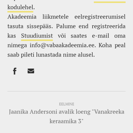
kodulehel
.
Akadeemia liikmetele eelregistreerumisel
tasuta sissepääs. Palume end registreerida
kas
Stuudiumist
või saates e-mail oma
nimega info@vabaakadeemia.ee. Koha peal
saab pileti lunastada nime alusel.
EELMINE
Jaanika Andersoni avalik loeng "Vanakreeka
keraamika 3"