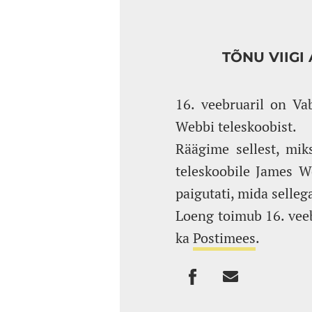
TÕNU VIIGI
16. veebruaril on Va
Webbi teleskoobist.
Räägime sellest, miks
teleskoobile James W
paigutati, mida selleg
Loeng toimub 16. veeb
ka
Postimees
.