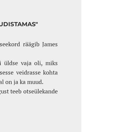
UUDISTAMAS"
 seekord räägib James
i üldse vaja oli, miks
sesse veidrasse kohta
al on ja ka muud.
gust teeb otseülekande