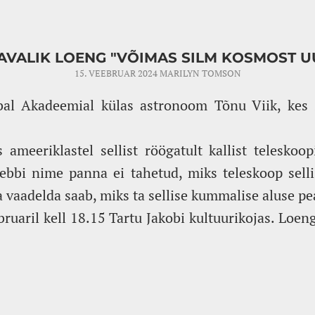
 AVALIK LOENG "VÕIMAS SILM KOSMOST 
15. VEEBRUAR 2024
MARILYN TOMSON
bal Akadeemial külas astronoom Tõnu Viik, kes
 ameeriklastel sellist röögatult kallist teleskoop
ebbi nime panna ei tahetud, miks teleskoop selli
a vaadelda saab, miks ta sellise kummalise aluse pe
ruaril kell 18.15 Tartu Jakobi kultuurikojas. Loen