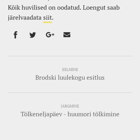
Kõik huvilised on oodatud. Loengut saab
järelvaadata
siit
.
EELMINE
Brodski luulekogu esitlus
JÄRGMINE
Tõlkeneljapäev - huumori tõlkimine