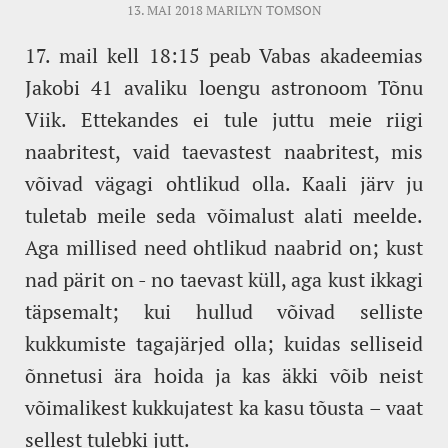
13. MAI 2018
MARILYN TOMSON
17. mail kell 18:15 peab Vabas akadeemias
Jakobi 41 avaliku loengu astronoom Tõnu
Viik. Ettekandes ei tule juttu meie riigi
naabritest, vaid taevastest naabritest, mis
võivad vägagi ohtlikud olla. Kaali järv ju
tuletab meile seda võimalust alati meelde.
Aga millised need ohtlikud naabrid on; kust
nad pärit on - no taevast küll, aga kust ikkagi
täpsemalt; kui hullud võivad selliste
kukkumiste tagajärjed olla; kuidas selliseid
õnnetusi ära hoida ja kas äkki võib neist
võimalikest kukkujatest ka kasu tõusta – vaat
sellest tulebki jutt.