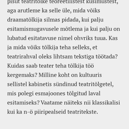
pisut teatritõlke teoreetilistest küsimustest,
aga arutleme ka selle üle, mida võiks
draamatõlkija silmas pidada, kui palju
esitamismugavusele mõtlema ja kui palju on
lubatud esitatavuse nimel ohvriks tuua. Kas
ja mida võiks tõlkija teha selleks, et
teatrirahval oleks lihtsam tekstiga töötada?
Kuidas saab teater teha tõlkija töö
kergemaks? Milline koht on kultuuris
sellistel kabinetis sündinud teatritõlgetel,
mis polegi esmajoones tõlgitud laval
esitamiseks? Vaatame näiteks nii klassikalisi
kui ka n-ö piiripealseid teatritekste.