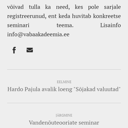
võivad tulla ka need, kes pole sarjale
registreerunud, ent keda huvitab konkreetse
seminari teema. Lisainfo
info@vabaakadeemia.ee
EELMINE
Hardo Pajula avalik loeng "Sõjakad valuutad"
JÄRGMINE
Vandenõuteooriate seminar