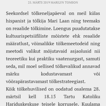
25. MÄRTS 2019
MARILYN TOMSON
Seekordsel tõlkeneljapäeval on meil külas
hispanist ja tõlkija Mari Laan ning teemaks
on reaalide tõlkimine. Loengus puudutatakse
kultuurispetsiifiliste mõistete ehk reaalide
määratlust, võimalikke tõlkemeetodeid ning
meetodi valikut mõjutavaid asjaolusid nii
teoreetiku kui praktiku vaatenurgast, samuti
seda, mil moel sellised tõlkevalikud annavad
märku kodustavamast või
võõrapärastavamast tõlkestrateegiast.
Kõik tõlkehuvilised on oodatud osalema 28.
märtsil kell 18.15 Tartu Katoliku
Hariduskeskuse teisele korrusele. Kuulama