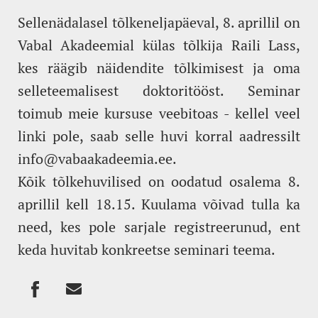
Sellenädalasel tõlkeneljapäeval, 8. aprillil on
Vabal Akadeemial külas tõlkija Raili Lass,
kes räägib näidendite tõlkimisest ja oma
selleteemalisest doktoritööst. Seminar
toimub meie kursuse veebitoas - kellel veel
linki pole, saab selle huvi korral aadressilt
info@vabaakadeemia.ee.
Kõik tõlkehuvilised on oodatud osalema 8.
aprillil kell 18.15. Kuulama võivad tulla ka
need, kes pole sarjale registreerunud, ent
keda huvitab konkreetse seminari teema.