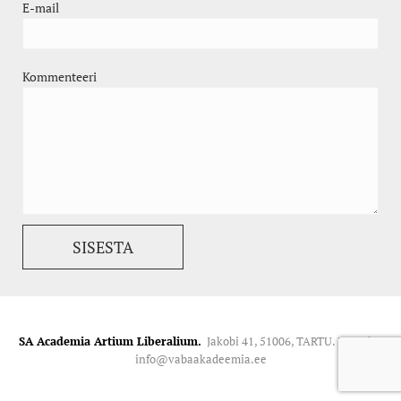
E-mail
Kommenteeri
SA Academia Artium Liberalium.
Jakobi 41, 51006, TARTU. Kontakt:
info@vabaakadeemia.ee