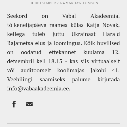
10. DETSEMBER 2024
MARILYN TOMSON
Seekord on Vabal Akadeemial
tõlkeneljapäeva raames külas Katja Novak,
kellega tuleb juttu Ukrainast Harald
Rajametsa elus ja loomingus. Kõik huvilised
on oodatud ettekannet kuulama 12.
detsembril kell 18.15 - kas siis virtuaalselt
või auditoorselt koolimajas Jakobi 41.
Veebilingi saamiseks palume kirjutada
info@vabaakadeemia.ee.