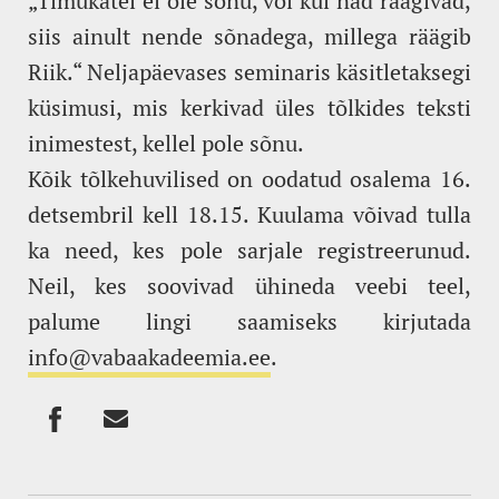
„Timukatel ei ole sõnu, või kui nad räägivad,
siis ainult nende sõnadega, millega räägib
Riik.“ Neljapäevases seminaris käsitletaksegi
küsimusi, mis kerkivad üles tõlkides teksti
inimestest, kellel pole sõnu.
Kõik tõlkehuvilised on oodatud osalema 16.
detsembril kell 18.15. Kuulama võivad tulla
ka need, kes pole sarjale registreerunud.
Neil, kes soovivad ühineda veebi teel,
palume lingi saamiseks kirjutada
info@vabaakadeemia.ee
.