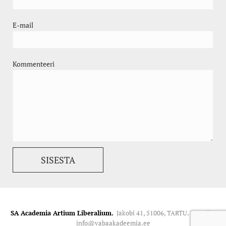
E-mail
Kommenteeri
SA Academia Artium Liberalium.
Jakobi 41, 51006, TARTU. Kontakt:
info@vabaakadeemia.ee