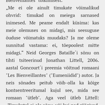
Bienveillantes" tõlkimisest.
„Me ei ole ainult timukate võimalikud
ohvrid: timukad on meiega sarnased
inimesed. Me peame endalt küsima: kas
meie olemuses on midagi, mis seesuguse
õuduse võimatuks muudaks? Ja me oleme
sunnitud vastama: ei, tõepoolest mitte
midagi.“ Neid Georges Bataille´i sõnu on
tihti tsiteerinud Jonathan Littell, 2006.
aastal Goncourt´i preemia võitnud romaani
"Les Bienveillantes" ("Eumeniidid") autor. Ja
neis sõnades peitub võib-olla ka kõige
kontsentreeritumal kujul see, mida see
romaan "ütleb". Aga veel ütleb Littell: