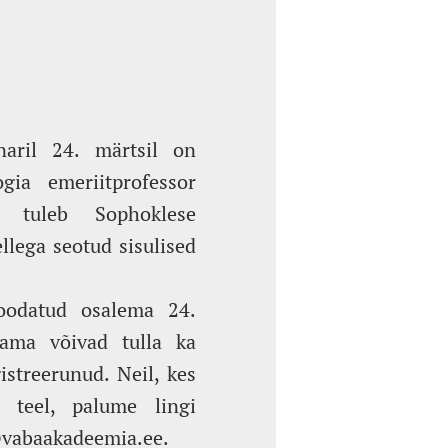
inaril 24. märtsil on
ogia emeriitprofessor
e tuleb Sophoklese
llega seotud sisulised
 oodatud osalema 24.
lama võivad tulla ka
istreerunud. Neil, kes
 teel, palume lingi
vabaakadeemia.ee
.