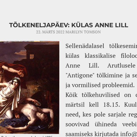
TÕLKENELJAPÄEV: KÜLAS ANNE LILL
22. MÄRTS 2022
MARILYN TOMSON
Sellenädalasel tõlkesem
külas klassikalise filolo
Anne Lill. Arutlusel
"Antigone" tõlkimine ja se
ja vormilised probleemid.
Kõik tõlkehuvilised on
märtsil kell 18.15. Kuu
need, kes pole sarjale reg
soovivad ühineda veebi
saamiseks kirjutada
info@