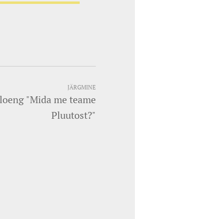
JÄRGMINE
k loeng "Mida me teame
Pluutost?"