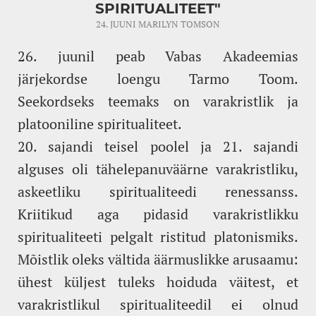
SPIRITUALITEET"
24. JUUNI
MARILYN TOMSON
26. juunil peab Vabas Akadeemias
järjekordse loengu Tarmo Toom.
Seekordseks teemaks on varakristlik ja
platooniline spiritualiteet.
20. sajandi teisel poolel ja 21. sajandi
alguses oli tähelepanuväärne varakristliku,
askeetliku spiritualiteedi renessanss.
Kriitikud aga pidasid varakristlikku
spiritualiteeti pelgalt ristitud platonismiks.
Mõistlik oleks vältida äärmuslikke arusaamu:
ühest küljest tuleks hoiduda väitest, et
varakristlikul spiritualiteedil ei olnud