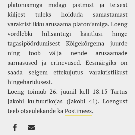
platonismiga midagi pistmist ja teisest
küljest tuleks hoiduda samastamast
varakristlikku arusaama platonismiga. Loeng
võrdlebki hilisantiigi käsitlusi hinge
tagasipöördumisest Kõigekõrgema juurde
ning toob välja nende arusaamade
sarnasused ja erinevused. Eesmärgiks on
saada selgem ettekujutus varakristlikust
hingeharidusest.
Loeng toimub 26. juunil kell 18.15 Tartus
Jakobi kultuurikojas (Jakobi 41). Loengust
teeb otseülekande ka
Postimees
.