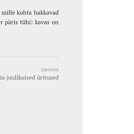
, mille kohta hakkavad
r päris tühi: kavas on
JÄRGMINE
a juulikuised üritused