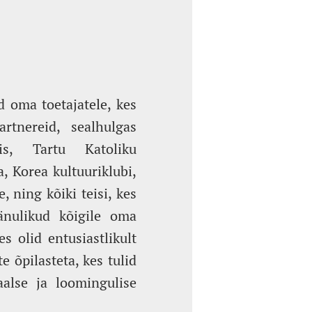
 oma toetajatele, kes
rtnereid, sealhulgas
iis, Tartu Katoliku
a, Korea kultuuriklubi,
, ning kõiki teisi, kes
änulikud kõigile oma
 olid entusiastlikult
 õpilasteta, kes tulid
aalse ja loomingulise