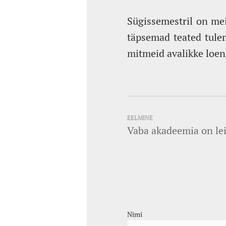
Sügissemestril on mei
täpsemad teated tulem
mitmeid avalikke loen
EELMINE
Vaba akadeemia on lei
Nimi