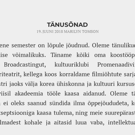
TÄNUSÕNAD
19. JUUNI 2018
MARILYN TOMSON
ne semester on lõpule jõudnud. Oleme tänulikud
mise võimalikuks. Täname kõiki oma koostööpa
 Broadcastingut, kultuuriklubi Promenaadiv
iteatrit, kellega koos korraldame filmiõhtute sarj
ri jaoks välja korea ühiskonna ja kultuuri kursuse
viisil akadeemia tööle kaasa aidanud. Oleme t
 ei oleks saanud sündida ilma õppejõududeta, kes
eptsiooniga kaasa tulema, ning meie suurepäraste
ilmadest kohale ja aitasid luua vaba, intellektu