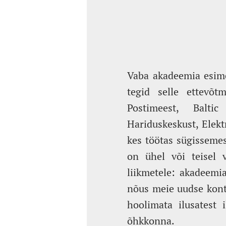
Vaba akadeemia esime
tegid selle ettevõt
Postimeest, Baltic
Hariduskeskust, Elektr
kes töötas sügissemest
on ühel või teisel 
liikmetele: akadeemia
nõus meie uudse konts
hoolimata ilusatest 
õhkkonna.