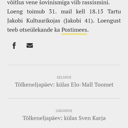
võitlus vene šovinismiga viib rassismini.
Loeng toimub 31. mail kell 18.15 Tartu
Jakobi Kultuurikojas (Jakobi 41). Loengust
teeb otseülekande ka
Postimees
.
EELMINE
Tõlkeneljapäev: külas Elo-Mall Toomet
JÄRGMINE
Tõlkeneljapäev: külas Sven Karja