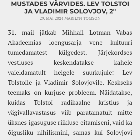
MUSTADES VÄRVIDES. LEV TOLSTOI
JA VLADIMIR SOLOVJOV, 2"
29. MAI 2024
MARILYN TOMSON
31. mail jätkab Mihhail Lotman Vabas
Akadeemias loengusarja vene kultuuri
tumedamatest külgedest. Järjekordses
vestluses keskendatakse kahele
vaieldamatult helgele suurkujule: Lev
Tolstoile ja Vladimir Solovjovile. Keskseks
teemaks on kurjuse probleem. Näidatakse,
kuidas Tolstoi radikaalne kristlus ja
vägivallavastasus viib paratamatult mitte
üksnes igasuguse riikluse eitamiseni, vaid ka
õigusliku nihilismini, samas kui Solovjovi