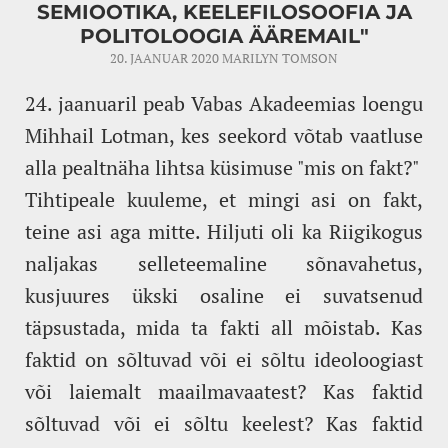
SEMIOOTIKA, KEELEFILOSOOFIA JA
POLITOLOOGIA ÄÄREMAIL"
20. JAANUAR 2020
MARILYN TOMSON
24. jaanuaril peab Vabas Akadeemias loengu
Mihhail Lotman, kes seekord võtab vaatluse
alla pealtnäha lihtsa küsimuse "mis on fakt?"
Tihtipeale kuuleme, et mingi asi on fakt,
teine asi aga mitte. Hiljuti oli ka Riigikogus
naljakas selleteemaline sõnavahetus,
kusjuures ükski osaline ei suvatsenud
täpsustada, mida ta fakti all mõistab. Kas
faktid on sõltuvad või ei sõltu ideoloogiast
või laiemalt maailmavaatest? Kas faktid
sõltuvad või ei sõltu keelest? Kas faktid