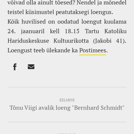
võivad olla ainult tõesed? Nendel ja mõnedel
teistel küsimustel peatutaksegi loengus.
Kõik huvilised on oodatud loengut kuulama
24. jaanuaril kell 18.15 Tartu Katoliku
Hariduskeskuse Kultuurikotta (Jakobi 41).
Loengust teeb ülekande ka
Postimees
.
EELMINE
Tõnu Viigi avalik loeng "Bernhard Schmidt"