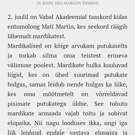
29. JUUNI 2021
MARILYN TOMSON
2. juulil on Vabal Akadeemial taaskord külas
entomoloog Mati Martin, kes seekord räägib
lähemalt mardikatest.
Mardikalised on kõige arvukam putukaselts
ja torkab silma oma teistest erineva
välimuse poolest. Mardikate hulka kuuluvad
liigid, kes on ühed suurimad putukate
hulgas, samas leidub nende hulgas ka liike,
kes oma mõõtmetelt on võrreldavad
pisimate putukatega üldse. See tohutu
mardikate armaada vajab toitu ja sobivat
elupaika. Nii nagu looduses ikka, ongi iga
liik leidnud endale vastava elupaiga ja