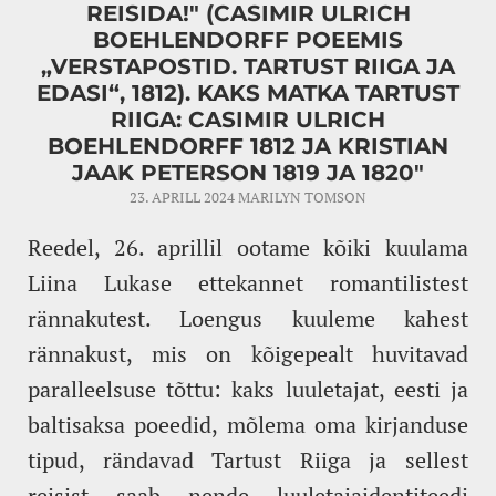
REISIDA!" (CASIMIR ULRICH
BOEHLENDORFF POEEMIS
„VERSTAPOSTID. TARTUST RIIGA JA
EDASI“, 1812). KAKS MATKA TARTUST
RIIGA: CASIMIR ULRICH
BOEHLENDORFF 1812 JA KRISTIAN
JAAK PETERSON 1819 JA 1820"
23. APRILL 2024
MARILYN TOMSON
Reedel, 26. aprillil ootame kõiki kuulama
Liina Lukase ettekannet romantilistest
rännakutest. Loengus kuuleme kahest
rännakust, mis on kõigepealt huvitavad
paralleelsuse tõttu: kaks luuletajat, eesti ja
baltisaksa poeedid, mõlema oma kirjanduse
tipud, rändavad Tartust Riiga ja sellest
reisist saab nende luuletajaidentiteedi