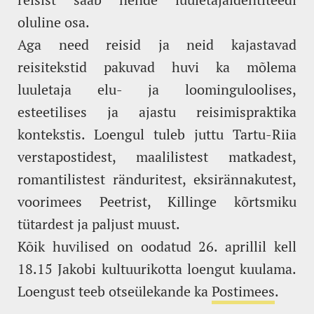
oluline osa.
Aga need reisid ja neid kajastavad
reisitekstid pakuvad huvi ka mõlema
luuletaja elu- ja loominguloolises,
esteetilises ja ajastu reisimispraktika
kontekstis. Loengul tuleb juttu Tartu-Riia
verstapostidest, maalilistest matkadest,
romantilistest ränduritest, eksirännakutest,
voorimees Peetrist, Killinge kõrtsmiku
tütardest ja paljust muust.
Kõik huvilised on oodatud 26. aprillil kell
18.15 Jakobi kultuurikotta loengut kuulama.
Loengust teeb otseülekande ka
Postimees
.