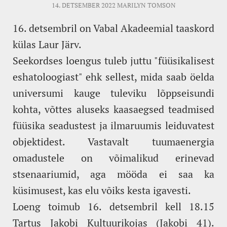
14. DETSEMBER 2022
MARILYN TOMSON
16. detsembril on Vabal Akadeemial taaskord
külas Laur Järv.
Seekordses loengus tuleb juttu "füüsikalisest
eshatoloogiast" ehk sellest, mida saab öelda
universumi kauge tuleviku lõppseisundi
kohta, võttes aluseks kaasaegsed teadmised
füüsika seadustest ja ilmaruumis leiduvatest
objektidest. Vastavalt tuumaenergia
omadustele on võimalikud erinevad
stsenaariumid, aga mööda ei saa ka
küsimusest, kas elu võiks kesta igavesti.
Loeng toimub 16. detsembril kell 18.15
Tartus Jakobi Kultuurikojas (Jakobi 41).