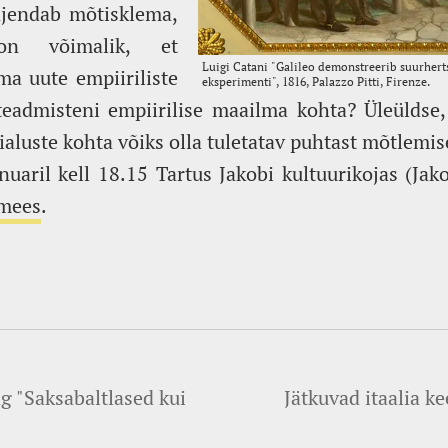
ajendab mõtisklema,
n võimalik, et
ma uute empiiriliste
teadmisteni empiirilise maailma kohta? Üleüldse
aluste kohta võiks olla tuletatav puhtast mõtlemis
uaril kell 18.15 Tartus Jakobi kultuurikojas (Jak
imees
.
ng "Saksabaltlased kui
Jätkuvad itaalia ke