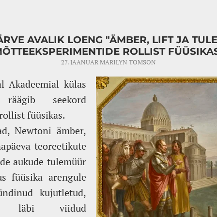
ÄRVE AVALIK LOENG "ÄMBER, LIFT JA TUL
ÕTTEEKSPERIMENTIDE ROLLIST FÜÜSIKA
27. JAANUAR
MARILYN TOMSON
al Akadeemial külas
räägib seekord
ollist füüsikas.
had, Newtoni ämber,
napäeva teoreetikute
ade aukude tulemüür
s füüsika arengule
ündinud kujutletud,
lt läbi viidud