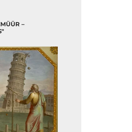
EMÜÜR –
S"