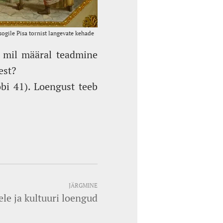
, mil määral teadmine
est?
obi 41). Loengust teeb
JÄRGMINE
ele ja kultuuri loengud