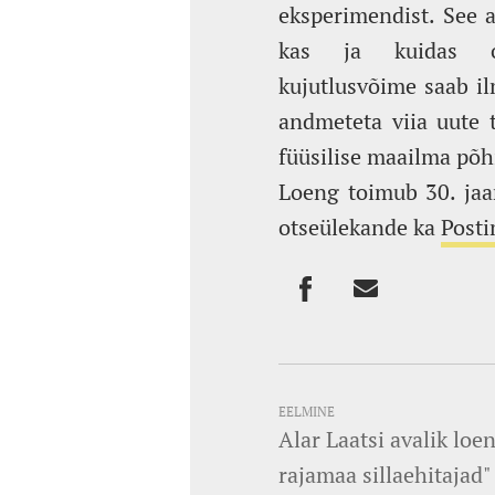
eksperimendist. See 
kas ja kuidas o
kujutlusvõime saab il
andmeteta viia uute 
füüsilise maailma põhi
Loeng toimub 30. jaan
otseülekande ka
Post
EELMINE
Alar Laatsi avalik loe
rajamaa sillaehitajad"