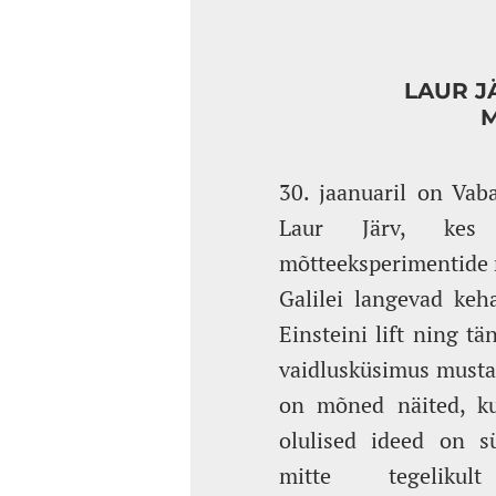
LAUR J
M
30. jaanuaril on Vab
Laur Järv, kes 
mõtteeksperimentide r
Galilei langevad ke
Einsteini lift ning tä
vaidlusküsimus must
on mõned näited, ku
olulised ideed on s
mitte tegeliku