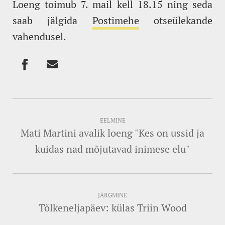
Loeng toimub 7. mail kell 18.15 ning seda
saab jälgida
Postimehe
otseülekande
vahendusel.
EELMINE
Mati Martini avalik loeng "Kes on ussid ja
kuidas nad mõjutavad inimese elu"
JÄRGMINE
Tõlkeneljapäev: külas Triin Wood