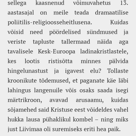
sellega kaasnenud võimuvahetus 13.
aastasajal on meile teada dramaatilise
poliitilis-religioosseheitlusena. Kuidas
võisid need pöördelised sündmused ja
veriste tapluste tallermaad näida aga
tavalisele Kesk-Euroopa ladinakristlastele,
kes lootis ristisõtta minnes pälvida
hingelunastust ja igavest elu? Tollaste
kroonikute tõdemused, et paganate käe läbi
lahingus langenuile võis osaks saada isegi
märtrikroon, avavad arusaamu, kuidas
sõjamehed said Kristuse eest võideldes vahel
hukka lausa pühaklikul kombel – ning miks
just Liivimaa oli suremiseks eriti hea paik.