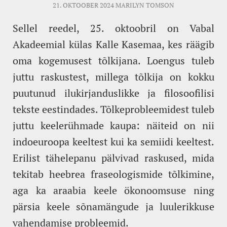
21. OKTOOBER 2024
MARILYN TOMSON
Sellel reedel, 25. oktoobril on Vabal
Akadeemial külas Kalle Kasemaa, kes räägib
oma kogemusest tõlkijana. Loengus tuleb
juttu raskustest, millega tõlkija on kokku
puutunud ilukirjanduslikke ja filosoofilisi
tekste eestindades. Tõlkeprobleemidest tuleb
juttu keelerühmade kaupa: näiteid on nii
indoeuroopa keeltest kui ka semiidi keeltest.
Erilist tähelepanu pälvivad raskused, mida
tekitab heebrea fraseologismide tõlkimine,
aga ka araabia keele ökonoomsuse ning
pärsia keele sõnamängude ja luulerikkuse
vahendamise probleemid.