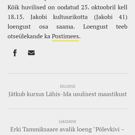
Kõik huvilised on oodatud 25. oktoobril kell
18.15. Jakobi kultuurikotta (Jakobi 41)
loengust osa saama. Loengust teeb
otseülekande ka
Postimees
.
EELMINE
Jätkub kursus Lähis-Ida usulisest maastikust
JÄRGMINE
Erki Tammiksaare avalik loeng "Põlevkivi –